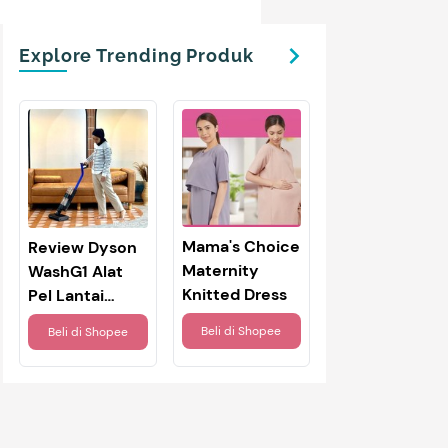
Explore Trending Produk
Mama's Choice
Review Dyson
Maternity
WashG1 Alat
Knitted Dress
Pel Lantai
Canggih,
Beli di
Shopee
Beli di
Shopee
Bersihkan
Kotoran Basah
& Kering
Sekaligus