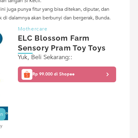
n tangan Si Kecil.
ni juga punya fitur yang bisa ditekan, diputar, dan
k di dalamnya akan berbunyi dan bergerak, Bunda.
Mothercare
ELC Blossom Farm
Sensory Pram Toy Toys
Yuk, Beli Sekarang::
Rp 99.000 di Shopee
an
oy