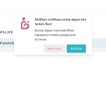
Aktifkan notifikasi untuk dapat info
terkini, Bun!
NEW
Bunda dapat menonaktifkan
'S LIFE
PILIHAN BUNDA
CERITA BUNDA
INDEKS
kapanpun melalui pengaturan
browser.
o
Foto
Infografis
Nanti saja
Aktifkan