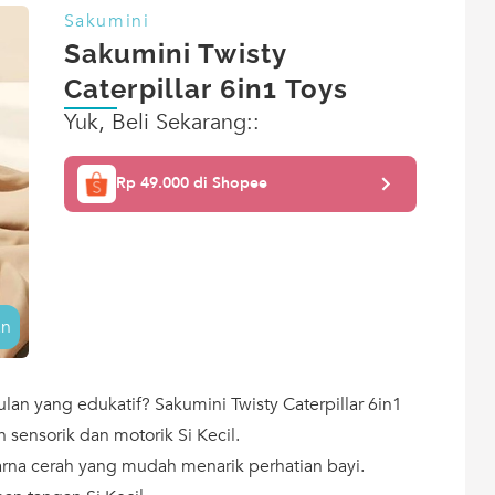
Sakumini
Sakumini Twisty
Caterpillar 6in1 Toys
Yuk, Beli Sekarang::
Rp 49.000 di Shopee
an
an yang edukatif? Sakumini Twisty Caterpillar 6in1
h sensorik dan motorik Si Kecil.
arna cerah yang mudah menarik perhatian bayi.