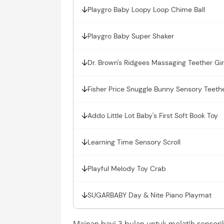
Playgro Baby Loopy Loop Chime Ball
Playgro Baby Super Shaker
Dr. Brown's Ridgees Massaging Teether Gir
Fisher Price Snuggle Bunny Sensory Teeth
Addo Little Lot Baby's First Soft Book Toy
Learning Time Sensory Scroll
Playful Melody Toy Crab
SUGARBABY Day & Nite Piano Playmat
Mainan bayi 3 bulan untuk melatih sensorik