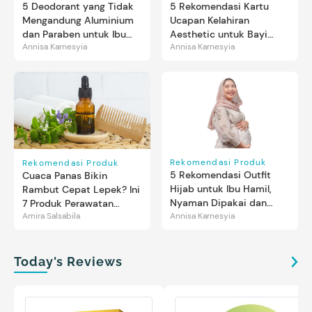
5 Rekomendasi Kartu
5 Deodorant yang Tidak
Ucapan Kelahiran
Mengandung Aluminium
Aesthetic untuk Bayi
dan Paraben untuk Ibu
Annisa Karnesyia
Annisa Karnesyia
Perempuan & Laki-laki
Hamil
Rekomendasi Produk
Rekomendasi Produk
5 Rekomendasi Outfit
Cuaca Panas Bikin
Hijab untuk Ibu Hamil,
Rambut Cepat Lepek? Ini
Nyaman Dipakai dan
7 Produk Perawatan
Amira Salsabila
Annisa Karnesyia
Tetap Stylish
Rambut yang Wajib
Dicoba
Today's Reviews