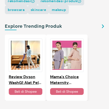
rekomendasi
rekomendasi produk
browcara
skincare
makeup
Explore Trending Produk
Mama's Choice
Review Dyson
Maternity
WashG1 Alat Pel
Knitted Dress
Lantai Canggih,
Beli di
Shopee
Beli di
Shopee
Bersihkan
Kotoran Basah &
Kering Sekaligus