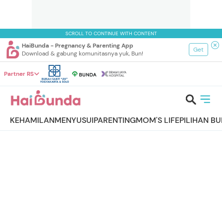
SCROLL TO CONTINUE WITH CONTENT
HaiBunda - Pregnancy & Parenting App
Get
Download & gabung komunitasnya yuk, Bun!
Partner RS
KEHAMILAN
MENYUSUI
PARENTING
MOM'S LIFE
PILIHAN B