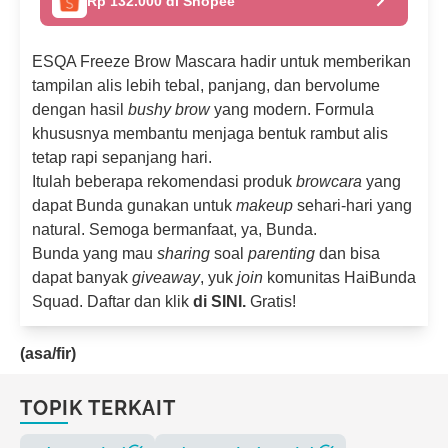
Rp 132.000 di Shopee
ESQA Freeze Brow Mascara hadir untuk memberikan
tampilan alis lebih tebal, panjang, dan bervolume
dengan hasil
bushy brow
yang modern. Formula
khususnya membantu menjaga bentuk rambut alis
tetap rapi sepanjang hari.
Itulah beberapa rekomendasi produk
browcara
yang
dapat Bunda gunakan untuk
makeup
sehari-hari yang
natural. Semoga bermanfaat, ya, Bunda.
Bunda yang mau
sharing
soal
parenting
dan bisa
dapat banyak
giveaway
, yuk
join
komunitas HaiBunda
Squad. Daftar dan klik
di SINI.
Gratis!
(asa/fir)
TOPIK TERKAIT