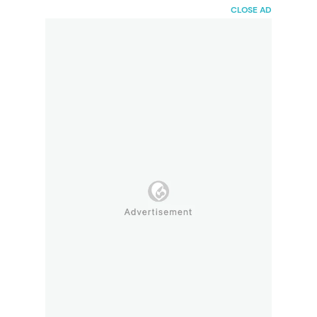
HaiBunda
CLOSE AD