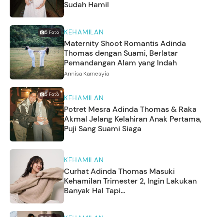
Sudah Hamil
KEHAMILAN
5
Foto
Maternity Shoot Romantis Adinda
Thomas dengan Suami, Berlatar
Pemandangan Alam yang Indah
Annisa Karnesyia
5
Foto
KEHAMILAN
Potret Mesra Adinda Thomas & Raka
Akmal Jelang Kelahiran Anak Pertama,
Puji Sang Suami Siaga
KEHAMILAN
Curhat Adinda Thomas Masuki
Kehamilan Trimester 2, Ingin Lakukan
Banyak Hal Tapi...