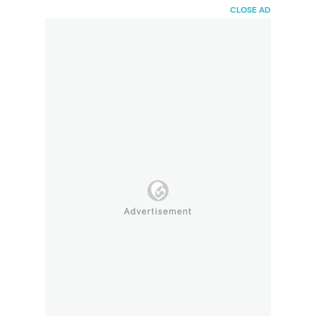
HaiBunda
CLOSE AD