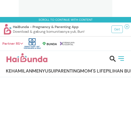
SCROLL TO CONTINUE WITH CONTENT
HaiBunda - Pregnancy & Parenting App
Get
Download & gabung komunitasnya yuk, Bun!
Partner RS
KEHAMILAN
MENYUSUI
PARENTING
MOM'S LIFE
PILIHAN B