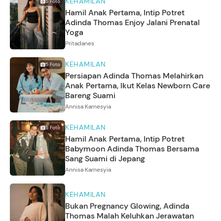
KEHAMILAN
5
Foto
Hamil Anak Pertama, Intip Potret
Adinda Thomas Enjoy Jalani Prenatal
Yoga
Pritadanes
KEHAMILAN
5
Foto
Persiapan Adinda Thomas Melahirkan
Anak Pertama, Ikut Kelas Newborn Care
Bareng Suami
Annisa Karnesyia
KEHAMILAN
5
Foto
Hamil Anak Pertama, Intip Potret
Babymoon Adinda Thomas Bersama
Sang Suami di Jepang
Annisa Karnesyia
KEHAMILAN
Bukan Pregnancy Glowing, Adinda
Thomas Malah Keluhkan Jerawatan