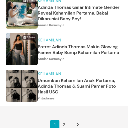
KEHAMILAN
5
Foto
Adinda Thomas Gelar Intimate Gender
Reveal Kehamilan Pertama, Bakal
Dikaruniai Baby Boy!
Annisa Karnesyia
5
Foto
KEHAMILAN
Potret Adinda Thomas Makin Glowing
Pamer Baby Bump Kehamilan Pertama
Annisa Karnesyia
KEHAMILAN
Umumkan Kehamilan Anak Pertama,
Adinda Thomas & Suami Pamer Foto
Hasil USG
Pritadanes
1
2