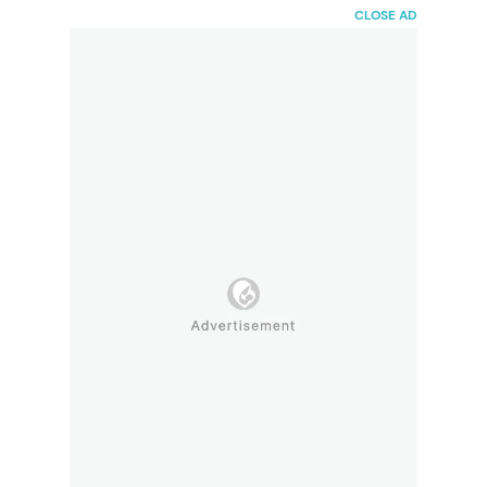
HaiBunda
CLOSE AD