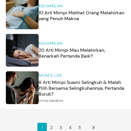
KEHAMILAN
10 Arti Mimpi Melihat Orang Melahirkan
yang Penuh Makna
KEHAMILAN
20 Arti Mimpi Mau Melahirkan,
Benarkah Pertanda Baik?
MOM'S LIFE
6 Arti Mimpi Suami Selingkuh & Malah
Pilih Bersama Selingkuhannya, Pertanda
Buruk?
Amira Salsabila
1
2
3
4
5