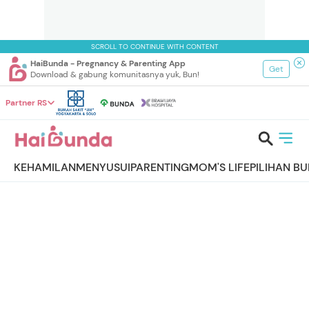
SCROLL TO CONTINUE WITH CONTENT
HaiBunda - Pregnancy & Parenting App
Get
Download & gabung komunitasnya yuk, Bun!
Partner RS
KEHAMILAN
MENYUSUI
PARENTING
MOM'S LIFE
PILIHAN B