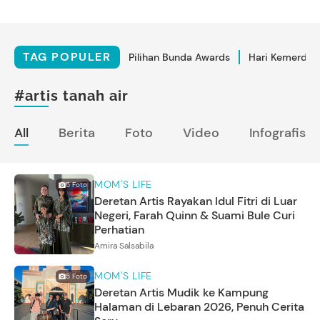
TAG POPULER
Pilihan Bunda Awards
Hari Kemerdek
#artis tanah air
All
Berita
Foto
Video
Infografis
MOM'S LIFE
5
Foto
Deretan Artis Rayakan Idul Fitri di Luar
Negeri, Farah Quinn & Suami Bule Curi
Perhatian
Amira Salsabila
MOM'S LIFE
5
Foto
Deretan Artis Mudik ke Kampung
Halaman di Lebaran 2026, Penuh Cerita