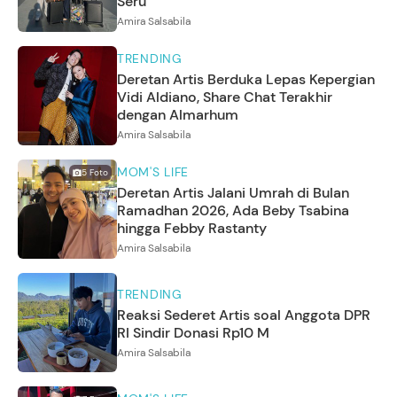
Seru
Amira Salsabila
TRENDING
Deretan Artis Berduka Lepas Kepergian
Vidi Aldiano, Share Chat Terakhir
dengan Almarhum
Amira Salsabila
MOM'S LIFE
5
Foto
Deretan Artis Jalani Umrah di Bulan
Ramadhan 2026, Ada Beby Tsabina
hingga Febby Rastanty
Amira Salsabila
TRENDING
Reaksi Sederet Artis soal Anggota DPR
RI Sindir Donasi Rp10 M
Amira Salsabila