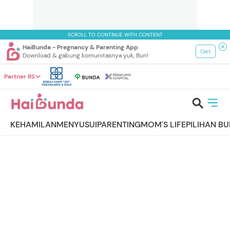
SCROLL TO CONTINUE WITH CONTENT
HaiBunda - Pregnancy & Parenting App
Get
Download & gabung komunitasnya yuk, Bun!
Partner RS
KEHAMILAN
MENYUSUI
PARENTING
MOM'S LIFE
PILIHAN B