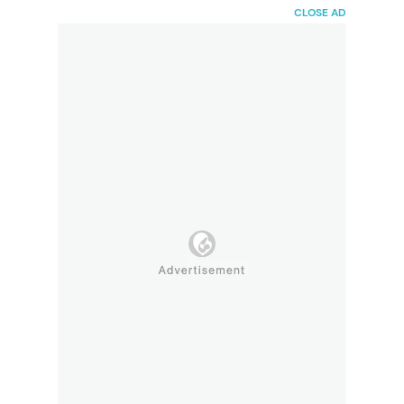
HaiBunda
CLOSE AD