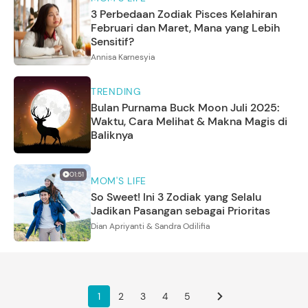
3 Perbedaan Zodiak Pisces Kelahiran
Februari dan Maret, Mana yang Lebih
Sensitif?
Annisa Karnesyia
TRENDING
Bulan Purnama Buck Moon Juli 2025:
Waktu, Cara Melihat & Makna Magis di
Baliknya
01:51
MOM'S LIFE
So Sweet! Ini 3 Zodiak yang Selalu
Jadikan Pasangan sebagai Prioritas
Dian Apriyanti & Sandra Odilifia
1
2
3
4
5