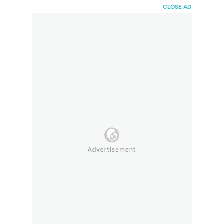
HaiBunda
CLOSE AD