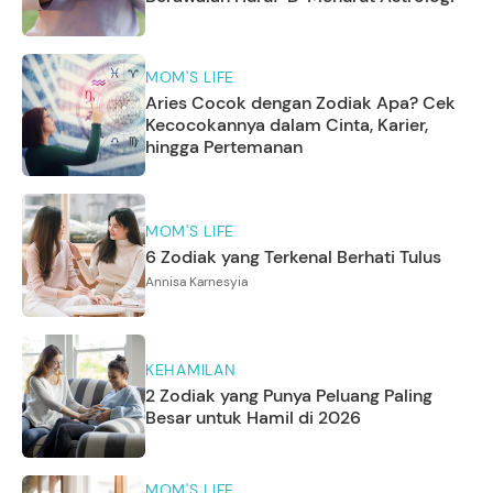
MOM'S LIFE
Aries Cocok dengan Zodiak Apa? Cek
Kecocokannya dalam Cinta, Karier,
hingga Pertemanan
MOM'S LIFE
6 Zodiak yang Terkenal Berhati Tulus
Annisa Karnesyia
KEHAMILAN
2 Zodiak yang Punya Peluang Paling
Besar untuk Hamil di 2026
MOM'S LIFE