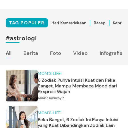
TAG POPULER
Hari Kemerdekaan
Resep
Kepriba
#astrologi
All
Berita
Foto
Video
Infografis
MOM'S LIFE
6 Zodiak Punya Intuisi Kuat dan Peka
Banget, Mampu Membaca Mood dari
Ekspresi Wajah
Annisa Karnesyia
MOM'S LIFE
Peka Banget, 6 Zodiak Ini Punya Intuisi
yang Kuat Dibandingkan Zodiak Lain