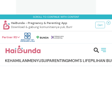
SCROLL TO CONTINUE WITH CONTENT
HaiBunda - Pregnancy & Parenting App
Get
Download & gabung komunitasnya yuk, Bun!
Partner RS
KEHAMILAN
MENYUSUI
PARENTING
MOM'S LIFE
PILIHAN B