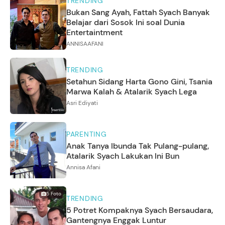
TRENDING
Bukan Sang Ayah, Fattah Syach Banyak
Belajar dari Sosok Ini soal Dunia
Entertaintment
ANNISAAFANI
TRENDING
Setahun Sidang Harta Gono Gini, Tsania
Marwa Kalah & Atalarik Syach Lega
Asri Ediyati
PARENTING
Anak Tanya Ibunda Tak Pulang-pulang,
Atalarik Syach Lakukan Ini Bun
Annisa Afani
5
Foto
TRENDING
5 Potret Kompaknya Syach Bersaudara,
Gantengnya Enggak Luntur