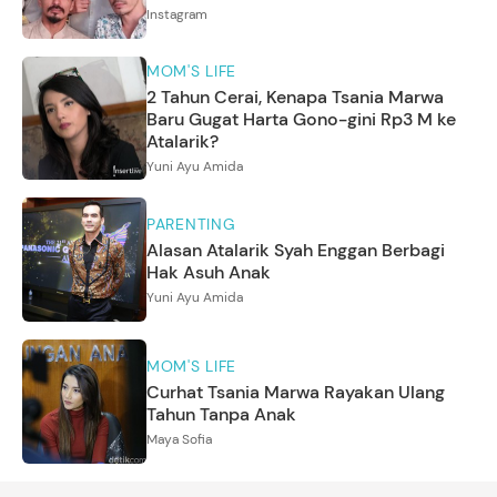
Instagram
MOM'S LIFE
2 Tahun Cerai, Kenapa Tsania Marwa
Baru Gugat Harta Gono-gini Rp3 M ke
Atalarik?
Yuni Ayu Amida
PARENTING
Alasan Atalarik Syah Enggan Berbagi
Hak Asuh Anak
Yuni Ayu Amida
MOM'S LIFE
Curhat Tsania Marwa Rayakan Ulang
Tahun Tanpa Anak
Maya Sofia