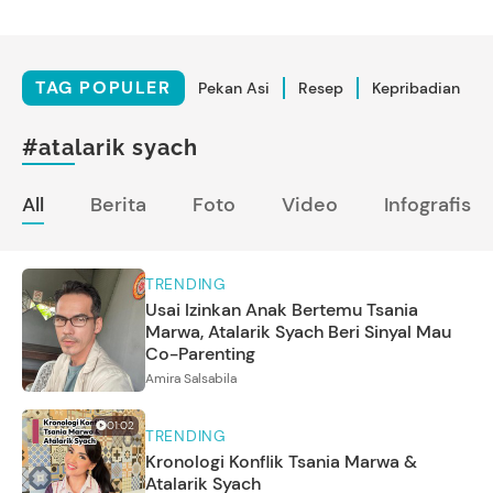
TAG POPULER
Pekan Asi
Resep
Kepribadian
#atalarik syach
All
Berita
Foto
Video
Infografis
TRENDING
Usai Izinkan Anak Bertemu Tsania
Marwa, Atalarik Syach Beri Sinyal Mau
Co-Parenting
Amira Salsabila
01:02
TRENDING
Kronologi Konflik Tsania Marwa &
Atalarik Syach