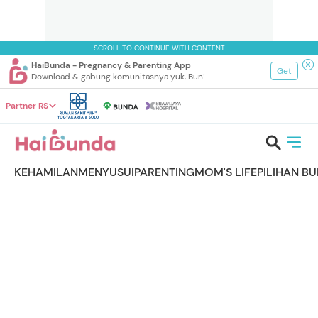
SCROLL TO CONTINUE WITH CONTENT
HaiBunda - Pregnancy & Parenting App
Get
Download & gabung komunitasnya yuk, Bun!
Partner RS
KEHAMILAN
MENYUSUI
PARENTING
MOM'S LIFE
PILIHAN B