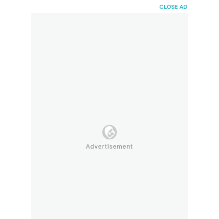
HaiBunda
CLOSE AD