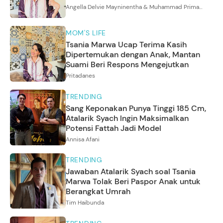
Angella Delvie Mayninentha & Muhammad Prima
Fadhilah
MOM'S LIFE
Tsania Marwa Ucap Terima Kasih
Dipertemukan dengan Anak, Mantan
Suami Beri Respons Mengejutkan
Pritadanes
TRENDING
Sang Keponakan Punya Tinggi 185 Cm,
Atalarik Syach Ingin Maksimalkan
Potensi Fattah Jadi Model
Annisa Afani
TRENDING
Jawaban Atalarik Syach soal Tsania
Marwa Tolak Beri Paspor Anak untuk
Berangkat Umrah
Tim Haibunda