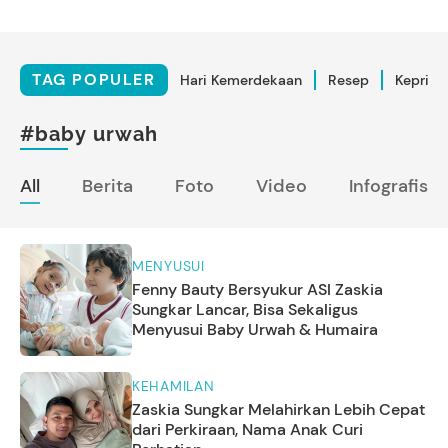
TAG POPULER
Hari Kemerdekaan
Resep
Kepriba
#baby urwah
All
Berita
Foto
Video
Infografis
MENYUSUI
Fenny Bauty Bersyukur ASI Zaskia
Sungkar Lancar, Bisa Sekaligus
Menyusui Baby Urwah & Humaira
KEHAMILAN
Zaskia Sungkar Melahirkan Lebih Cepat
dari Perkiraan, Nama Anak Curi