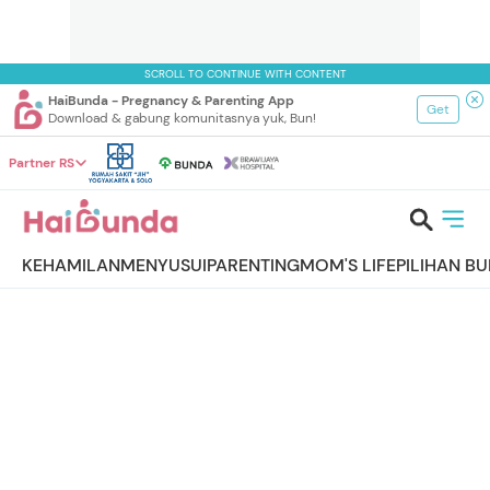
SCROLL TO CONTINUE WITH CONTENT
HaiBunda - Pregnancy & Parenting App
Get
Download & gabung komunitasnya yuk, Bun!
Partner RS
KEHAMILAN
MENYUSUI
PARENTING
MOM'S LIFE
PILIHAN B