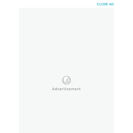
HaiBunda
CLOSE AD