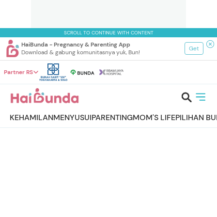
SCROLL TO CONTINUE WITH CONTENT
HaiBunda - Pregnancy & Parenting App
Get
Download & gabung komunitasnya yuk, Bun!
Partner RS
KEHAMILAN
MENYUSUI
PARENTING
MOM'S LIFE
PILIHAN B