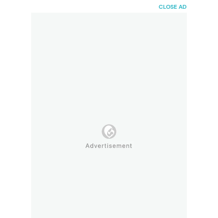
HaiBunda
CLOSE AD