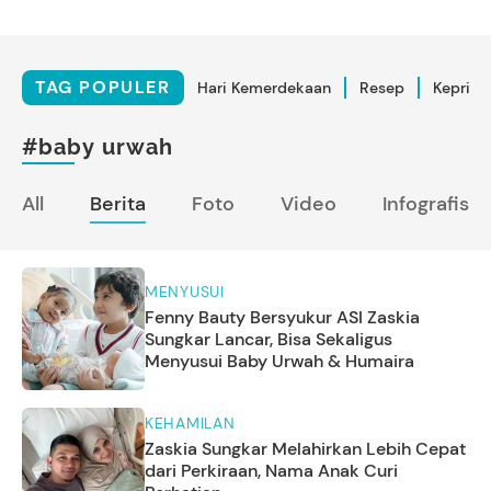
TAG POPULER
Hari Kemerdekaan
Resep
Kepriba
#baby urwah
All
Berita
Foto
Video
Infografis
MENYUSUI
Fenny Bauty Bersyukur ASI Zaskia
Sungkar Lancar, Bisa Sekaligus
Menyusui Baby Urwah & Humaira
KEHAMILAN
Zaskia Sungkar Melahirkan Lebih Cepat
dari Perkiraan, Nama Anak Curi