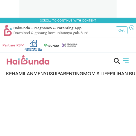
SCROLL TO CONTINUE WITH CONTENT
HaiBunda - Pregnancy & Parenting App
Get
Download & gabung komunitasnya yuk, Bun!
Partner RS
KEHAMILAN
MENYUSUI
PARENTING
MOM'S LIFE
PILIHAN B