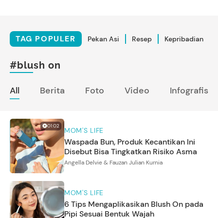
TAG POPULER
Pekan Asi
Resep
Kepribadian
#blush on
All
Berita
Foto
Video
Infografis
01:02
MOM'S LIFE
Waspada Bun, Produk Kecantikan Ini
Disebut Bisa Tingkatkan Risiko Asma
Angella Delvie & Fauzan Julian Kurnia
MOM'S LIFE
6 Tips Mengaplikasikan Blush On pada
Pipi Sesuai Bentuk Wajah