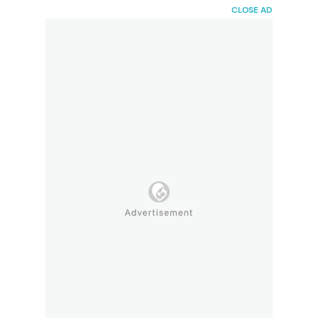
HaiBunda
CLOSE AD