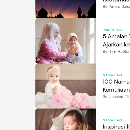
By:
Amira Sals
PARENTING
5 Amalan 
Ajarkan k
By:
Tim HaiBu
NAMA BAYI
100 Nama 
Kemuliaan
By:
Jessica El
NAMA BAYI
Inspirasi 