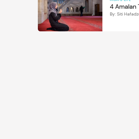
4 Amalan 
By:
Siti Hafad