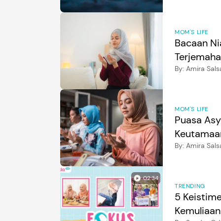
MOM'S LIFE
Bacaan Nia
Terjemah
By:
Amira Sals
MOM'S LIFE
Puasa Asy
Keutamaan
By:
Amira Sals
02:34
TRENDING
5 Keistim
Kemuliaan