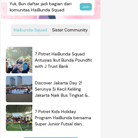
Yuk, Bun daftar jadi bagian dari
Join
komunitas HaiBunda Squad
Haibunda Squad
Sister Community
7 Potret HaiBunda Squad
Antusias Ikut Bunda Poundfit
with J Trust Bank
Discover Jakarta Day 2!
Serunya Si Kecil Keliling
Jakarta Naik Bus Tingkat &
Belajar Sejarah
7 Potret Kids Holiday
Program HaiBunda bersama
Super Junior Futsal dan
BRAND'S, Si Kecil & Ayah
Kompak Banget!