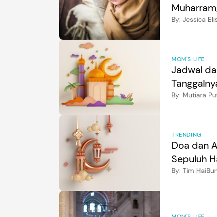
Muharram,
By:
Jessica El
MOM'S LIFE
Jadwal da
Tanggalny
By:
Mutiara Put
TRENDING
Doa dan A
Sepuluh H
By:
Tim HaiBu
MOM'S LIFE