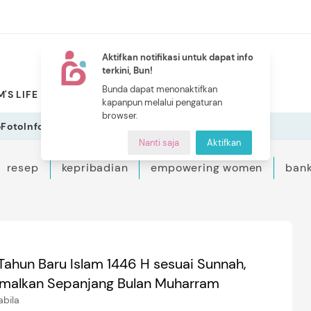
Aktifkan notifikasi untuk dapat info
terkini, Bun!
NEW
Bunda dapat menonaktifkan
'S LIFE
PILIHAN BUNDA
CERITA BUNDA
INDEKS
kapanpun melalui pengaturan
browser.
o
Foto
Infografis
Nanti saja
Aktifkan
resep
kepribadian
empowering women
bank
Tahun Baru Islam 1446 H sesuai Sunnah,
malkan Sepanjang Bulan Muharram
abila