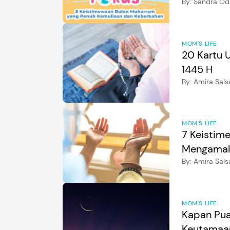
By:
Sandra Odil
MOM'S LIFE
20 Kartu 
1445 H
By:
Amira Sals
MOM'S LIFE
7 Keistim
Mengamal
By:
Amira Sals
MOM'S LIFE
Kapan Pua
Keutamaa