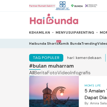
HaiBunda
Partner Rumah Sakit
KEHAMILAN
MENYUSUI
PARENTING
MOM
NEW
Haibunda Shorts
Komik Bunda
Trending
Vide
TAG POPULER
hari kemerdekaan
#bulan muharram
All
Berita
Foto
Video
Infografis
MOM'S LIFE
5 Amalan 
Dapat Dia
By:
Amira Sals