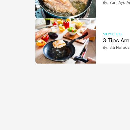
By:
Yuni Ayu 
MOM'S LIFE
3 Tips Am
By:
Siti Hafad