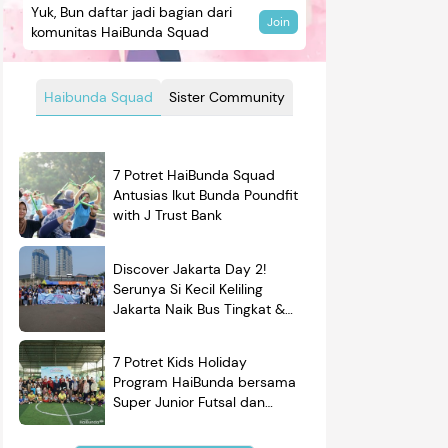
Yuk, Bun daftar jadi bagian dari
Join
komunitas HaiBunda Squad
Haibunda Squad
Sister Community
7 Potret HaiBunda Squad
Antusias Ikut Bunda Poundfit
with J Trust Bank
Discover Jakarta Day 2!
Serunya Si Kecil Keliling
Jakarta Naik Bus Tingkat &
Belajar Sejarah
7 Potret Kids Holiday
Program HaiBunda bersama
Super Junior Futsal dan
BRAND'S, Si Kecil & Ayah
Kompak Banget!