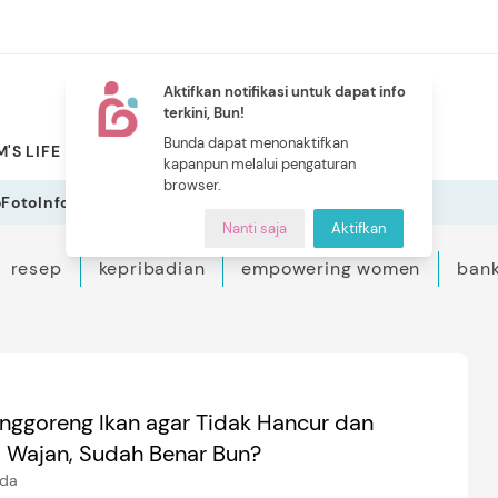
Aktifkan notifikasi untuk dapat info
terkini, Bun!
NEW
Bunda dapat menonaktifkan
'S LIFE
PILIHAN BUNDA
CERITA BUNDA
INDEKS
kapanpun melalui pengaturan
browser.
o
Foto
Infografis
Nanti saja
Aktifkan
resep
kepribadian
empowering women
bank
nggoreng Ikan agar Tidak Hancur dan
i Wajan, Sudah Benar Bun?
ida