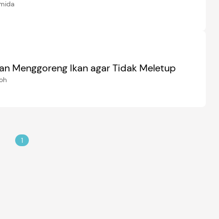
Amida
an Menggoreng Ikan agar Tidak Meletup
zoh
1