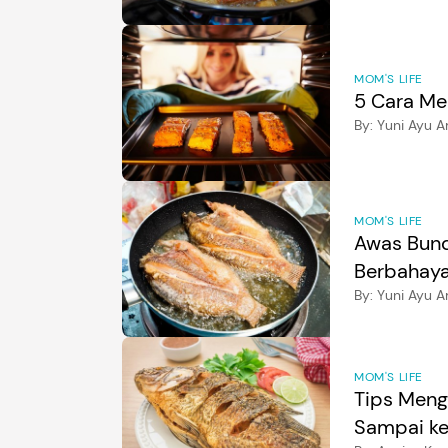
MOM'S LIFE
5 Cara Mem
By:
Yuni Ayu 
MOM'S LIFE
Awas Bund
Berbahaya
By:
Yuni Ayu 
MOM'S LIFE
Tips Meng
Sampai k