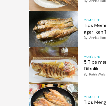
By:
Annisa Kar
MOM'S LIFE
Tips Memi
agar Ikan 
By:
Annisa Kar
MOM'S LIFE
5 Tips me
Dibalik
By:
Ratih Wula
MOM'S LIFE
Tips Meng