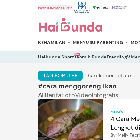
HaiBunda
Partner Rumah Sakit
KEHAMILAN
MENYUSUI
PARENTING
MOM
NEW
Haibunda Shorts
Komik Bunda
Trending
Vide
TAG POPULER
hari kemerdekaan
#cara menggoreng ikan
All
Berita
Foto
Video
Infografis
MOM'S LIFE
4 Cara Me
Lengket d
By:
Melly Febr