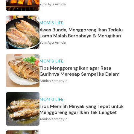
Yuni Ayu Amida
MOM'S LIFE
Awas Bunda, Menggoreng Ikan Terlalu
Lama Malah Berbahaya & Merugikan
Yuni Ayu Amida
MOM'S LIFE
Tips Menggoreng Ikan agar Rasa
Gurihnya Meresap Sampai ke Dalam
Annisa Karnesyia
MOM'S LIFE
Tips Memilih Minyak yang Tepat untuk
Menggoreng agar Ikan Tak Lengket
Annisa Karnesyia