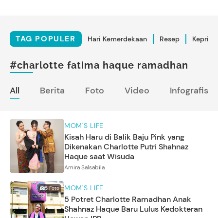
TAG POPULER
Hari Kemerdekaan
Resep
Kepriba
#charlotte fatima haque ramadhan
All
Berita
Foto
Video
Infografis
MOM'S LIFE
Kisah Haru di Balik Baju Pink yang
Dikenakan Charlotte Putri Shahnaz
Haque saat Wisuda
Amira Salsabila
MOM'S LIFE
5
Foto
5 Potret Charlotte Ramadhan Anak
Shahnaz Haque Baru Lulus Kedokteran