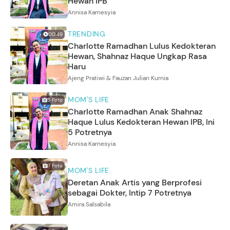
Hewan IPB
Annisa Karnesyia
TRENDING
00:49
Charlotte Ramadhan Lulus Kedokteran
Hewan, Shahnaz Haque Ungkap Rasa
Haru
Ajeng Pratiwi & Fauzan Julian Kurnia
MOM'S LIFE
5
Foto
Charlotte Ramadhan Anak Shahnaz
Haque Lulus Kedokteran Hewan IPB, Ini
5 Potretnya
Annisa Karnesyia
7
Foto
MOM'S LIFE
Deretan Anak Artis yang Berprofesi
sebagai Dokter, Intip 7 Potretnya
Amira Salsabila