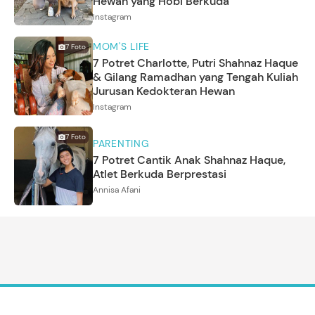
Hewan yang Hobi Berkuda
Instagram
MOM'S LIFE
7
Foto
7 Potret Charlotte, Putri Shahnaz Haque
& Gilang Ramadhan yang Tengah Kuliah
Jurusan Kedokteran Hewan
Instagram
7
Foto
PARENTING
7 Potret Cantik Anak Shahnaz Haque,
Atlet Berkuda Berprestasi
Annisa Afani