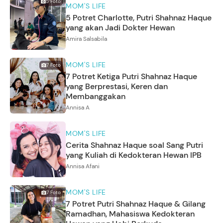
5
Foto
MOM'S LIFE
5 Potret Charlotte, Putri Shahnaz Haque
yang akan Jadi Dokter Hewan
Amira Salsabila
MOM'S LIFE
7
Foto
7 Potret Ketiga Putri Shahnaz Haque
yang Berprestasi, Keren dan
Membanggakan
Annisa A
MOM'S LIFE
Cerita Shahnaz Haque soal Sang Putri
yang Kuliah di Kedokteran Hewan IPB
Annisa Afani
MOM'S LIFE
7
Foto
7 Potret Putri Shahnaz Haque & Gilang
Ramadhan, Mahasiswa Kedokteran