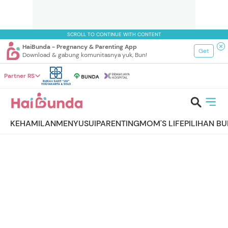
SCROLL TO CONTINUE WITH CONTENT
HaiBunda - Pregnancy & Parenting App
Get
Download & gabung komunitasnya yuk, Bun!
Partner RS
KEHAMILAN
MENYUSUI
PARENTING
MOM'S LIFE
PILIHAN B