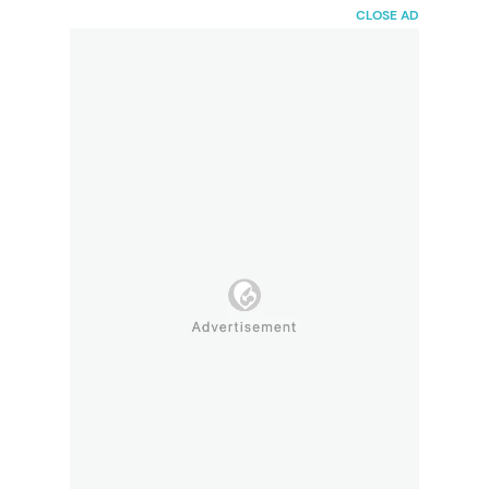
HaiBunda
CLOSE AD