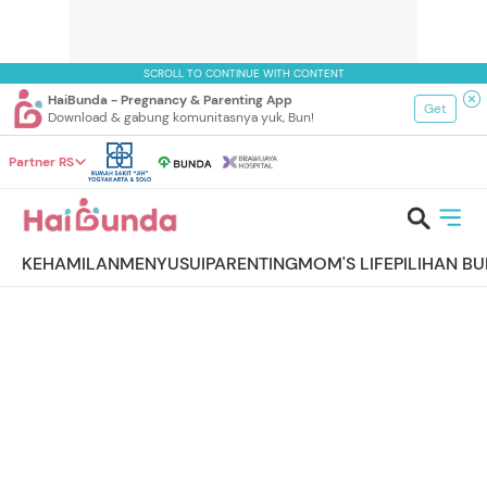
SCROLL TO CONTINUE WITH CONTENT
HaiBunda - Pregnancy & Parenting App
Get
Download & gabung komunitasnya yuk, Bun!
Partner RS
KEHAMILAN
MENYUSUI
PARENTING
MOM'S LIFE
PILIHAN B