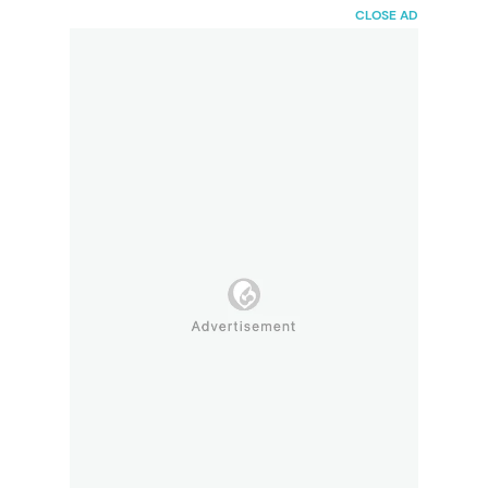
HaiBunda
CLOSE AD