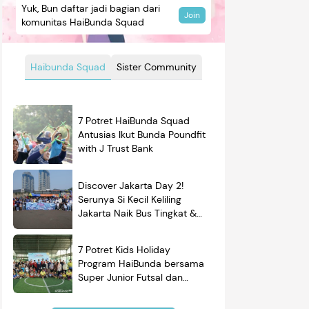
Yuk, Bun daftar jadi bagian dari
Join
komunitas HaiBunda Squad
Haibunda Squad
Sister Community
7 Potret HaiBunda Squad
Antusias Ikut Bunda Poundfit
with J Trust Bank
Discover Jakarta Day 2!
Serunya Si Kecil Keliling
Jakarta Naik Bus Tingkat &
Belajar Sejarah
7 Potret Kids Holiday
Program HaiBunda bersama
Super Junior Futsal dan
BRAND'S, Si Kecil & Ayah
Kompak Banget!