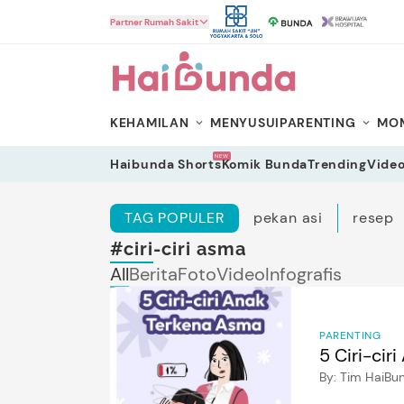
HaiBunda
Partner Rumah Sakit
KEHAMILAN
MENYUSUI
PARENTING
MOM
NEW
Haibunda Shorts
Komik Bunda
Trending
Vide
TAG POPULER
pekan asi
resep
#ciri-ciri asma
All
Berita
Foto
Video
Infografis
PARENTING
5 Ciri-cir
By:
Tim HaiBu