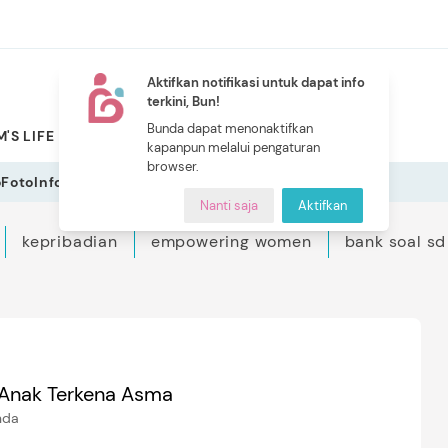
Aktifkan notifikasi untuk dapat info
terkini, Bun!
NEW
Bunda dapat menonaktifkan
'S LIFE
PILIHAN BUNDA
CERITA BUNDA
INDEKS
kapanpun melalui pengaturan
browser.
o
Foto
Infografis
Nanti saja
Aktifkan
kepribadian
empowering women
bank soal sd
i Anak Terkena Asma
nda