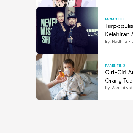
MOM'S LIFE
Terpopule
Kelahiran 
By:
Nadhifa Fit
PARENTING
Ciri-Ciri 
Orang Tua
By:
Asri Ediyat