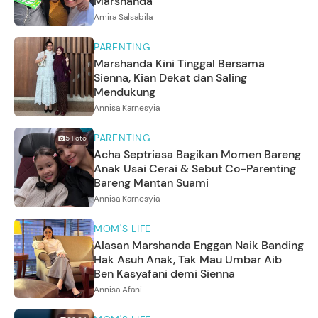
Marshanda
Amira Salsabila
PARENTING
Marshanda Kini Tinggal Bersama
Sienna, Kian Dekat dan Saling
Mendukung
Annisa Karnesyia
PARENTING
5
Foto
Acha Septriasa Bagikan Momen Bareng
Anak Usai Cerai & Sebut Co-Parenting
Bareng Mantan Suami
Annisa Karnesyia
MOM'S LIFE
Alasan Marshanda Enggan Naik Banding
Hak Asuh Anak, Tak Mau Umbar Aib
Ben Kasyafani demi Sienna
Annisa Afani