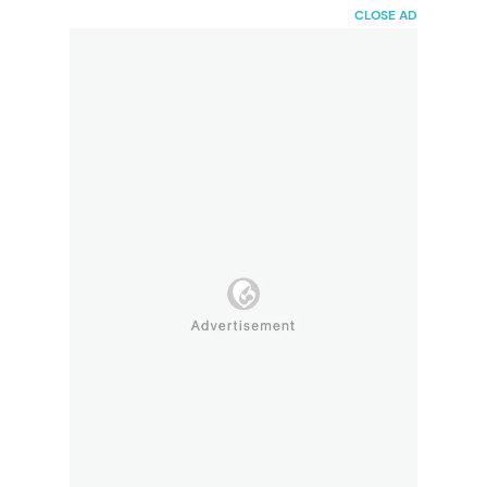
HaiBunda
CLOSE AD