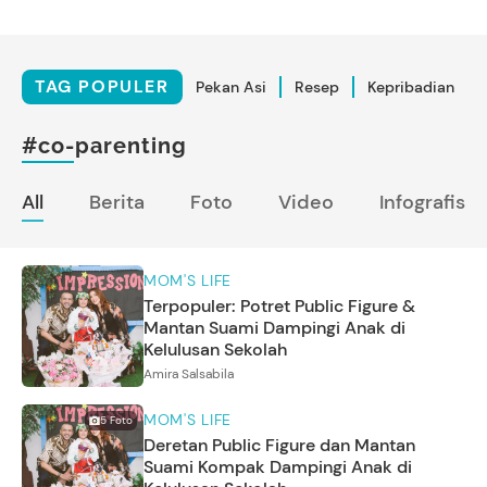
TAG POPULER
Pekan Asi
Resep
Kepribadian
#co-parenting
All
Berita
Foto
Video
Infografis
MOM'S LIFE
Terpopuler: Potret Public Figure &
Mantan Suami Dampingi Anak di
Kelulusan Sekolah
Amira Salsabila
MOM'S LIFE
5
Foto
Deretan Public Figure dan Mantan
Suami Kompak Dampingi Anak di