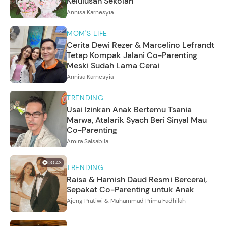
Kelulusan Sekolah
Annisa Karnesyia
MOM'S LIFE
Cerita Dewi Rezer & Marcelino Lefrandt
Tetap Kompak Jalani Co-Parenting
Meski Sudah Lama Cerai
Annisa Karnesyia
TRENDING
Usai Izinkan Anak Bertemu Tsania
Marwa, Atalarik Syach Beri Sinyal Mau
Co-Parenting
Amira Salsabila
00:43
TRENDING
Raisa & Hamish Daud Resmi Bercerai,
Sepakat Co-Parenting untuk Anak
Ajeng Pratiwi & Muhammad Prima Fadhilah