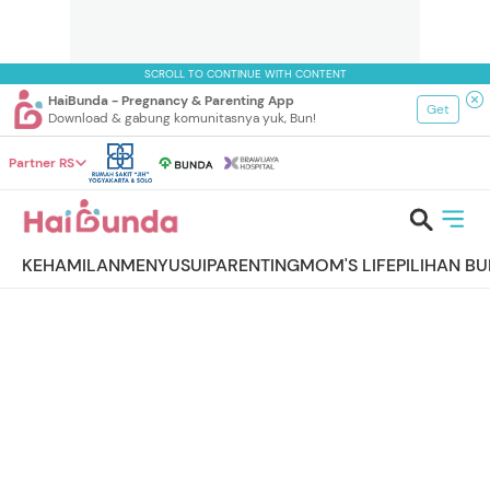
SCROLL TO CONTINUE WITH CONTENT
HaiBunda - Pregnancy & Parenting App
Get
Download & gabung komunitasnya yuk, Bun!
Partner RS
KEHAMILAN
MENYUSUI
PARENTING
MOM'S LIFE
PILIHAN B