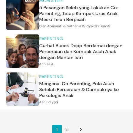
MOM'S LIFE
02:04
5 Pasangan Seleb yang Lakukan Co-
Parenting, Tetap Kompak Urus Anak
Meski Telah Berpisah
Dian Apriyanti & Nathania Widya Chrissanti
PARENTING
Curhat Bucek Depp Berdamai dengan
Perceraian dan Kompak Asuh Anak
dengan Mantan Istri
Annisa A
PARENTING
Mengenal Co Parenting, Pola Asuh
Setelah Perceraian & Dampaknya ke
Psikologis Anak
Asri Ediyati
1
2