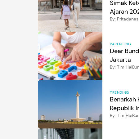
Simak Ket
Ajaran 20
By:
Pritadanes
PARENTING
Dear Bund
Jakarta
By:
Tim HaiBu
TRENDING
Benarkah K
Republik I
By:
Tim HaiBu