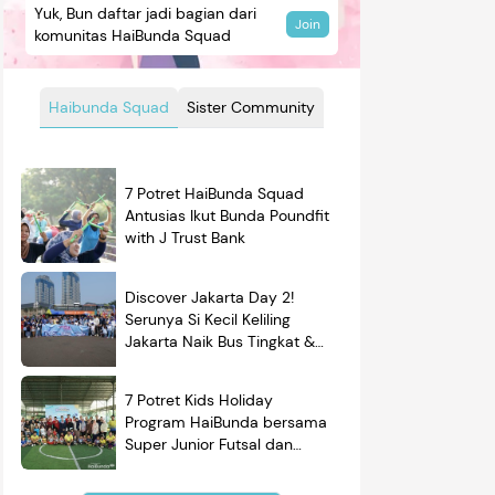
Yuk, Bun daftar jadi bagian dari
Join
komunitas HaiBunda Squad
Haibunda Squad
Sister Community
7 Potret HaiBunda Squad
Antusias Ikut Bunda Poundfit
with J Trust Bank
Discover Jakarta Day 2!
Serunya Si Kecil Keliling
Jakarta Naik Bus Tingkat &
Belajar Sejarah
7 Potret Kids Holiday
Program HaiBunda bersama
Super Junior Futsal dan
BRAND'S, Si Kecil & Ayah
Kompak Banget!