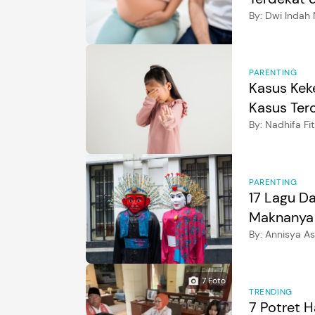
By:
Dwi Indah 
PARENTING
Kasus Keke
Kasus Terc
By:
Nadhifa Fit
PARENTING
17 Lagu Da
Maknanya
By:
Annisya Asr
7
Foto
TRENDING
7 Potret 