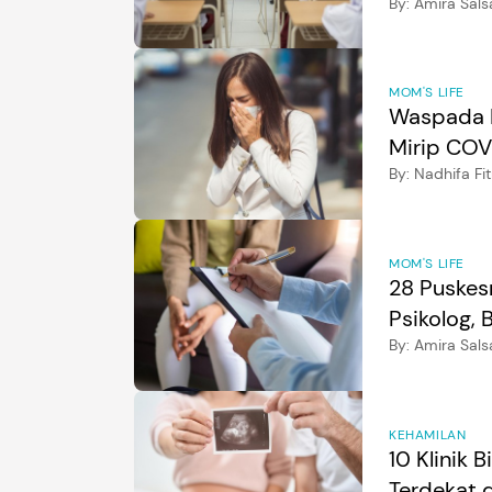
By:
Amira Sals
MOM'S LIFE
Waspada Pe
Mirip COV
By:
Nadhifa Fit
MOM'S LIFE
28 Puskes
Psikolog, 
By:
Amira Sals
KEHAMILAN
10 Klinik 
Terdekat d