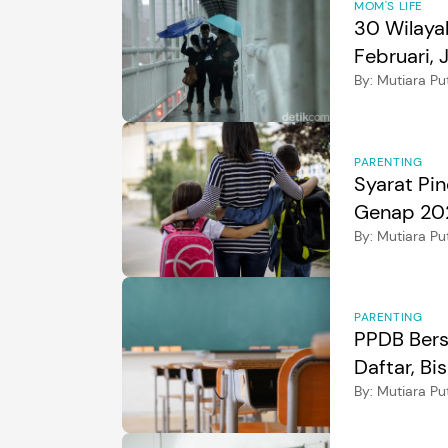
MOM'S LIFE
30 Wilaya
Februari, 
By:
Mutiara Put
PARENTING
Syarat Pi
Genap 20
By:
Mutiara Put
PARENTING
PPDB Bers
Daftar, Bi
By:
Mutiara Put