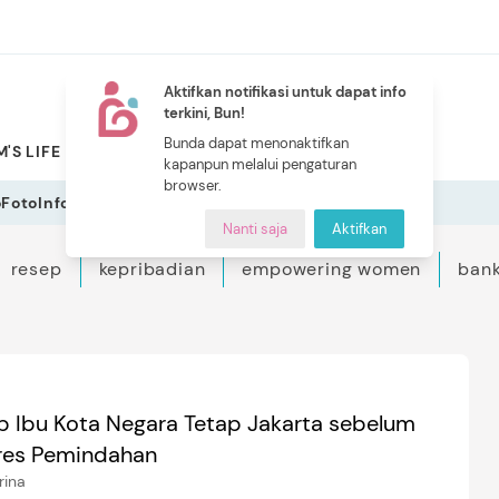
Aktifkan notifikasi untuk dapat info
terkini, Bun!
NEW
Bunda dapat menonaktifkan
'S LIFE
PILIHAN BUNDA
CERITA BUNDA
INDEKS
kapanpun melalui pengaturan
browser.
o
Foto
Infografis
Nanti saja
Aktifkan
resep
kepribadian
empowering women
bank
 Ibu Kota Negara Tetap Jakarta sebelum
res Pemindahan
rina