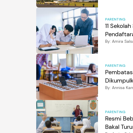
PARENTING
11 Sekolah
Pendaftara
By:
Amira Sals
PARENTING
Pembatasa
Dikumpulk
By:
Annisa Kar
PARENTING
Resmi Beb
Bakal Tur