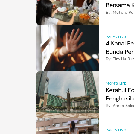
Bersama K
By:
Mutiara Put
PARENTING
4 Kanal P
Bunda Per
By:
Tim HaiBu
MOM'S LIFE
Ketahui F
Penghasil
By:
Amira Sals
PARENTING