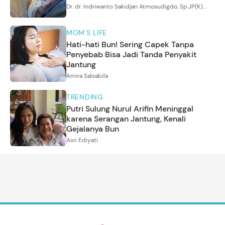
Dr. dr. Indriwanto Sakidjan Atmosudigdo, Sp.JP(K).
MARS
MOM'S LIFE
Hati-hati Bun! Sering Capek Tanpa
Penyebab Bisa Jadi Tanda Penyakit
Jantung
Amira Salsabila
TRENDING
Putri Sulung Nurul Arifin Meninggal
karena Serangan Jantung, Kenali
Gejalanya Bun
Asri Ediyati