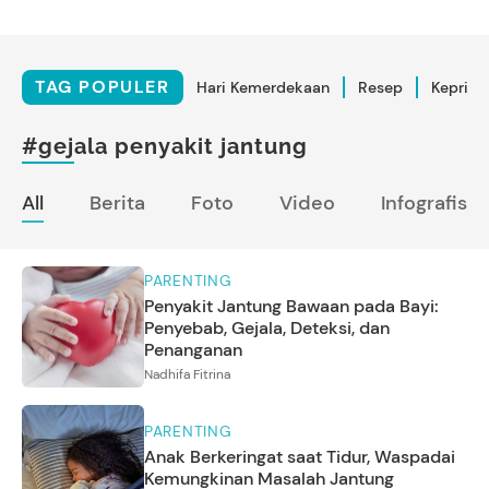
TAG POPULER
Hari Kemerdekaan
Resep
Kepriba
#gejala penyakit jantung
All
Berita
Foto
Video
Infografis
PARENTING
Penyakit Jantung Bawaan pada Bayi:
Penyebab, Gejala, Deteksi, dan
Penanganan
Nadhifa Fitrina
PARENTING
Anak Berkeringat saat Tidur, Waspadai
Kemungkinan Masalah Jantung