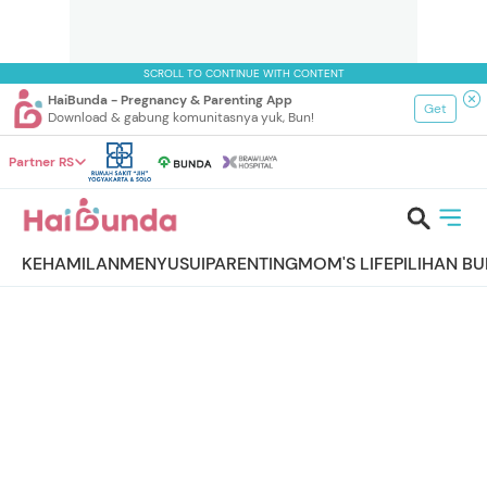
SCROLL TO CONTINUE WITH CONTENT
HaiBunda - Pregnancy & Parenting App
Get
Download & gabung komunitasnya yuk, Bun!
Partner RS
KEHAMILAN
MENYUSUI
PARENTING
MOM'S LIFE
PILIHAN B