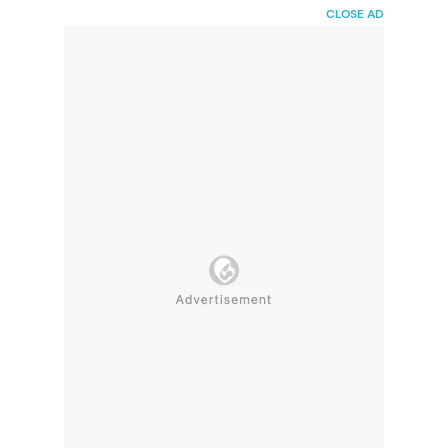
HaiBunda
CLOSE AD