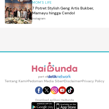
7
Foto
MOM'S LIFE
7 Potret Stylish Geng Artis Bukber,
Mamayu hingga Cendol
Instagram
part of
Tentang Kami
Pedoman Media Siber
Disclaimer
Privacy Policy
Download aplikasi HaiBunda