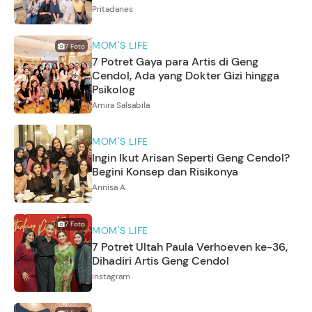
Pritadanes
MOM'S LIFE
7
Foto
7 Potret Gaya para Artis di Geng
Cendol, Ada yang Dokter Gizi hingga
Psikolog
Amira Salsabila
MOM'S LIFE
Ingin Ikut Arisan Seperti Geng Cendol?
Begini Konsep dan Risikonya
Annisa A
7
Foto
MOM'S LIFE
7 Potret Ultah Paula Verhoeven ke-36,
Dihadiri Artis Geng Cendol
Instagram