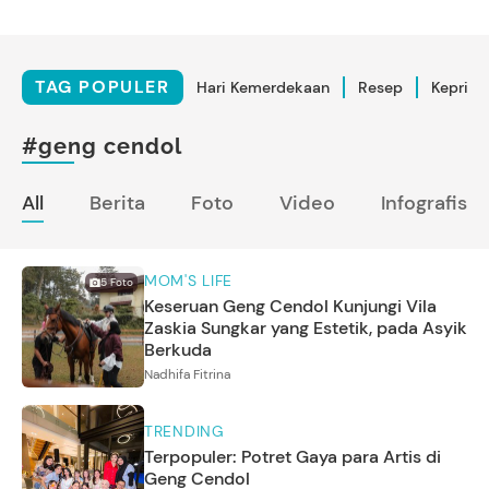
TAG POPULER
Hari Kemerdekaan
Resep
Kepriba
#geng cendol
All
Berita
Foto
Video
Infografis
MOM'S LIFE
5
Foto
Keseruan Geng Cendol Kunjungi Vila
Zaskia Sungkar yang Estetik, pada Asyik
Berkuda
Nadhifa Fitrina
TRENDING
Terpopuler: Potret Gaya para Artis di
Geng Cendol