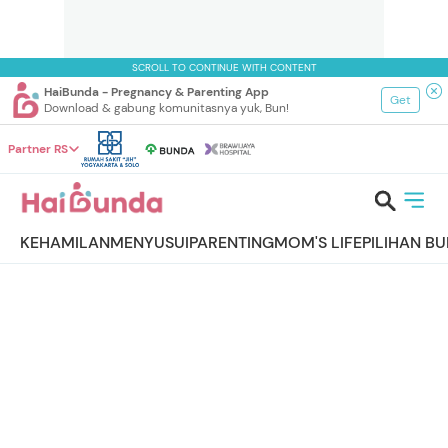
SCROLL TO CONTINUE WITH CONTENT
HaiBunda - Pregnancy & Parenting App
Get
Download & gabung komunitasnya yuk, Bun!
Partner RS
KEHAMILAN
MENYUSUI
PARENTING
MOM'S LIFE
PILIHAN B