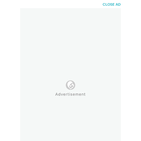
HaiBunda
CLOSE AD