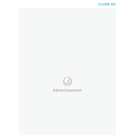
HaiBunda
CLOSE AD