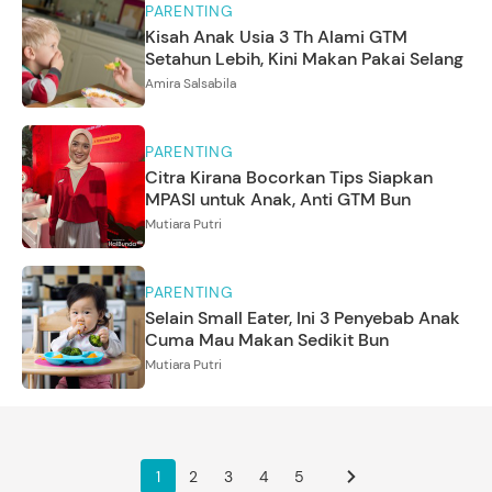
PARENTING
Kisah Anak Usia 3 Th Alami GTM
Setahun Lebih, Kini Makan Pakai Selang
Amira Salsabila
PARENTING
Citra Kirana Bocorkan Tips Siapkan
MPASI untuk Anak, Anti GTM Bun
Mutiara Putri
PARENTING
Selain Small Eater, Ini 3 Penyebab Anak
Cuma Mau Makan Sedikit Bun
Mutiara Putri
1
2
3
4
5