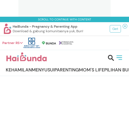
SCROLL TO CONTINUE WITH CONTENT
HaiBunda - Pregnancy & Parenting App
Get
Download & gabung komunitasnya yuk, Bun!
Partner RS
KEHAMILAN
MENYUSUI
PARENTING
MOM'S LIFE
PILIHAN B