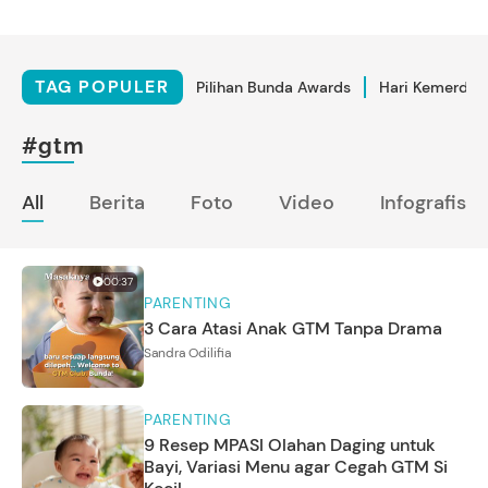
TAG POPULER
Pilihan Bunda Awards
Hari Kemerdek
#gtm
All
Berita
Foto
Video
Infografis
00:37
PARENTING
3 Cara Atasi Anak GTM Tanpa Drama
Sandra Odilifia
PARENTING
9 Resep MPASI Olahan Daging untuk
Bayi, Variasi Menu agar Cegah GTM Si