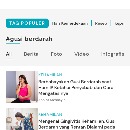
TAG POPULER
Hari Kemerdekaan
Resep
Kepriba
#gusi berdarah
All
Berita
Foto
Video
Infografis
KEHAMILAN
Berbahayakan Gusi Berdarah saat
Hamil? Ketahui Penyebab dan Cara
Mengatasinya
Annisa Karnesyia
KEHAMILAN
Mengenal Gingivitis Kehamilan, Gusi
Berdarah yang Rentan Dialami pada