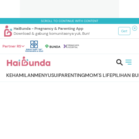
SCROLL TO CONTINUE WITH CONTENT
HaiBunda - Pregnancy & Parenting App
Get
Download & gabung komunitasnya yuk, Bun!
Partner RS
KEHAMILAN
MENYUSUI
PARENTING
MOM'S LIFE
PILIHAN B