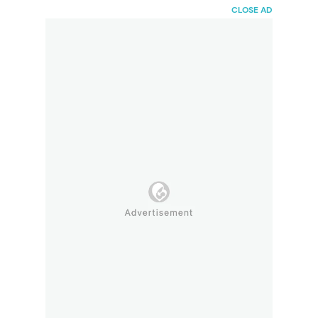
HaiBunda
CLOSE AD