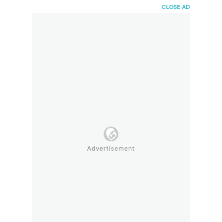
HaiBunda
CLOSE AD