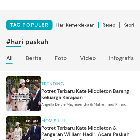
TAG POPULER
Hari Kemerdekaan
Resep
Kepriba
#hari paskah
All
Berita
Foto
Video
Infografis
00:56
TRENDING
Potret Terbaru Kate Middleton Bareng
Keluarga Kerajaan
Angella Delvie Mayninentha & Muhammad Prima
Fadhilah
MOM'S LIFE
5
Foto
Potret Terbaru Kate Middleton &
Pangeran William Hadiri Acara Paskah