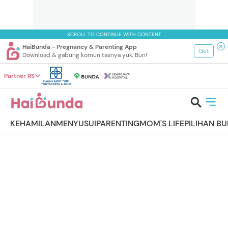
SCROLL TO CONTINUE WITH CONTENT
HaiBunda - Pregnancy & Parenting App
Get
Download & gabung komunitasnya yuk, Bun!
Partner RS
KEHAMILAN
MENYUSUI
PARENTING
MOM'S LIFE
PILIHAN B