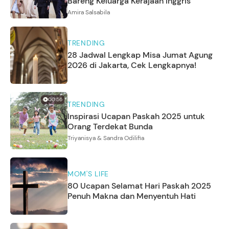
Bareng Keluarga Kerajaan Inggris
Amira Salsabila
TRENDING
28 Jadwal Lengkap Misa Jumat Agung
2026 di Jakarta, Cek Lengkapnya!
00:56
TRENDING
Inspirasi Ucapan Paskah 2025 untuk
Orang Terdekat Bunda
Triyanisya & Sandra Odilifia
MOM'S LIFE
80 Ucapan Selamat Hari Paskah 2025
Penuh Makna dan Menyentuh Hati