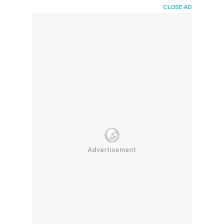
HaiBunda
CLOSE AD