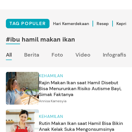
TAG POPULER
Hari Kemerdekaan
Resep
Kepriba
#ibu hamil makan ikan
All
Berita
Foto
Video
Infografis
KEHAMILAN
Rajin Makan Ikan saat Hamil Disebut
Bisa Menurunkan Risiko Autisme Bayi,
Simak Faktanya
Annisa Karnesyia
KEHAMILAN
Rutin Makan Ikan saat Hamil Bisa Bikin
Anak Kelak Suka Mengonsumsinya