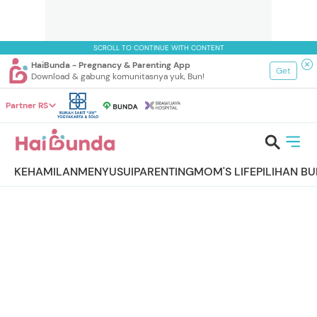
SCROLL TO CONTINUE WITH CONTENT
HaiBunda - Pregnancy & Parenting App
Get
Download & gabung komunitasnya yuk, Bun!
Partner RS
KEHAMILAN
MENYUSUI
PARENTING
MOM'S LIFE
PILIHAN B