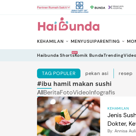
HaiBunda
Partner Rumah Sakit
KEHAMILAN
MENYUSUI
PARENTING
MOM
NEW
Haibunda Shorts
Komik Bunda
Trending
Vide
TAG POPULER
pekan asi
resep
#ibu hamil makan sushi
All
Berita
Foto
Video
Infografis
KEHAMILAN
Jenis Sus
Dokter, K
By:
Annisa Aul