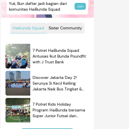
Yuk, Bun daftar jadi bagian dari
Join
komunitas HaiBunda Squad
Haibunda Squad
Sister Community
7 Potret HaiBunda Squad
Antusias Ikut Bunda Poundfit
with J Trust Bank
Discover Jakarta Day 2!
Serunya Si Kecil Keliling
Jakarta Naik Bus Tingkat &
Belajar Sejarah
7 Potret Kids Holiday
Program HaiBunda bersama
Super Junior Futsal dan
BRAND'S, Si Kecil & Ayah
Kompak Banget!