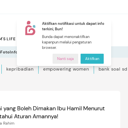
Aktifkan notifikasi untuk dapat info
terkini, Bun!
NEW
Bunda dapat menonaktifkan
'S LIFE
PILIHAN BUNDA
CERITA BUNDA
INDEKS
kapanpun melalui pengaturan
browser.
o
Foto
Infografis
Nanti saja
Aktifkan
kepribadian
empowering women
bank soal sd
hi yang Boleh Dimakan Ibu Hamil Menurut
etahui Aturan Amannya!
ia Rahim