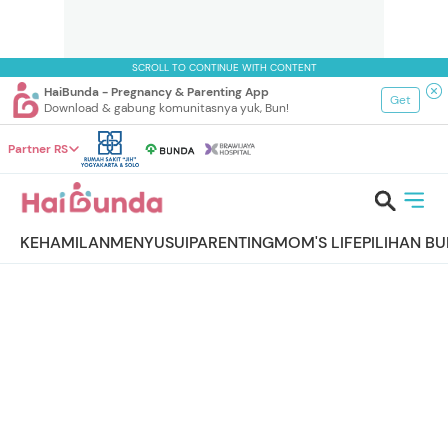
SCROLL TO CONTINUE WITH CONTENT
HaiBunda - Pregnancy & Parenting App
Get
Download & gabung komunitasnya yuk, Bun!
Partner RS
KEHAMILAN
MENYUSUI
PARENTING
MOM'S LIFE
PILIHAN B