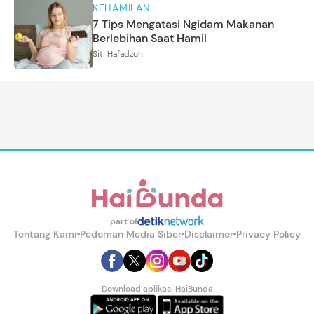
KEHAMILAN
7 Tips Mengatasi Ngidam Makanan
Berlebihan Saat Hamil
Siti Hafadzoh
part of
Tentang Kami
Pedoman Media Siber
Disclaimer
Privacy Policy
Download aplikasi HaiBunda