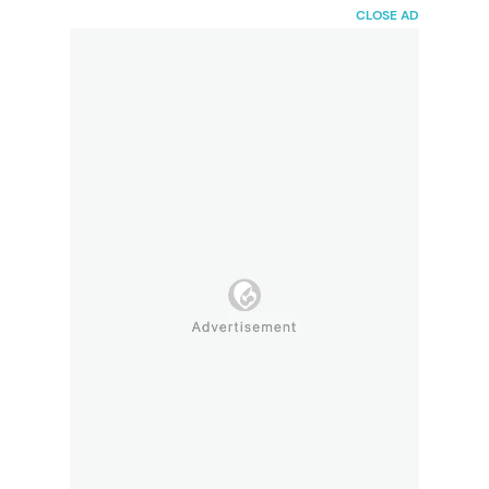
HaiBunda
CLOSE AD