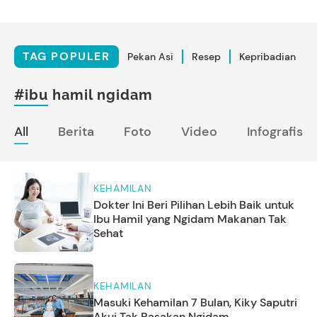
TAG POPULER
Pekan Asi
Resep
Kepribadian
#ibu hamil ngidam
All
Berita
Foto
Video
Infografis
KEHAMILAN
Dokter Ini Beri Pilihan Lebih Baik untuk
Ibu Hamil yang Ngidam Makanan Tak
Sehat
KEHAMILAN
Masuki Kehamilan 7 Bulan, Kiky Saputri
Akui Tak Rasakan Ngidam