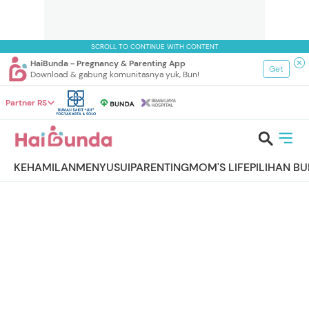
SCROLL TO CONTINUE WITH CONTENT
HaiBunda - Pregnancy & Parenting App
Get
Download & gabung komunitasnya yuk, Bun!
Partner RS
KEHAMILAN
MENYUSUI
PARENTING
MOM'S LIFE
PILIHAN B