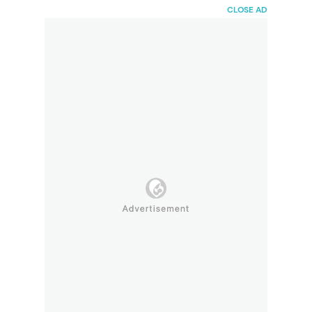
HaiBunda
CLOSE AD