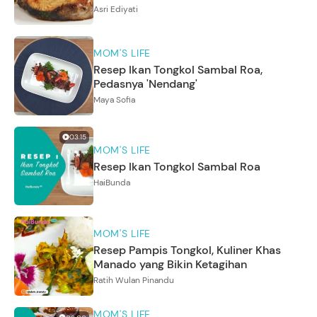
Asri Ediyati
MOM'S LIFE
Resep Ikan Tongkol Sambal Roa,
Pedasnya 'Nendang'
Maya Sofia
03:15
MOM'S LIFE
Resep Ikan Tongkol Sambal Roa
HaiBunda
MOM'S LIFE
Resep Pampis Tongkol, Kuliner Khas
Manado yang Bikin Ketagihan
Ratih Wulan Pinandu
MOM'S LIFE