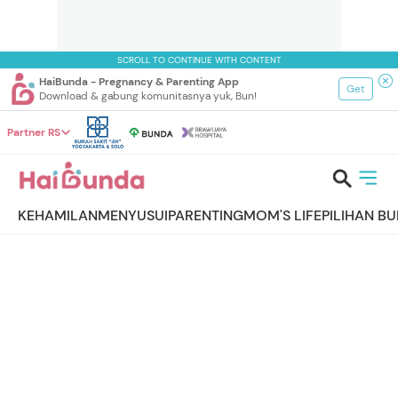
SCROLL TO CONTINUE WITH CONTENT
HaiBunda - Pregnancy & Parenting App
Get
Download & gabung komunitasnya yuk, Bun!
Partner RS
KEHAMILAN
MENYUSUI
PARENTING
MOM'S LIFE
PILIHAN B