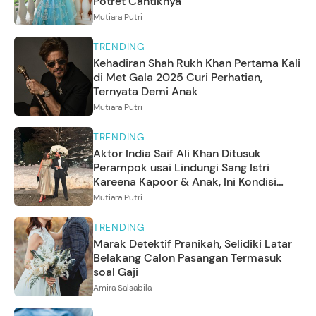
Potret Cantiknya
Mutiara Putri
TRENDING
Kehadiran Shah Rukh Khan Pertama Kali
di Met Gala 2025 Curi Perhatian,
Ternyata Demi Anak
Mutiara Putri
TRENDING
Aktor India Saif Ali Khan Ditusuk
Perampok usai Lindungi Sang Istri
Kareena Kapoor & Anak, Ini Kondisi
Terbarunya
Mutiara Putri
TRENDING
Marak Detektif Pranikah, Selidiki Latar
Belakang Calon Pasangan Termasuk
soal Gaji
Amira Salsabila