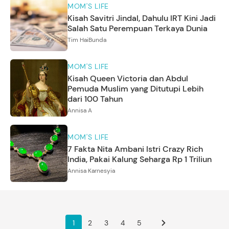
MOM'S LIFE
Kisah Savitri Jindal, Dahulu IRT Kini Jadi
Salah Satu Perempuan Terkaya Dunia
Tim HaiBunda
MOM'S LIFE
Kisah Queen Victoria dan Abdul
Pemuda Muslim yang Ditutupi Lebih
dari 100 Tahun
Annisa A
MOM'S LIFE
7 Fakta Nita Ambani Istri Crazy Rich
India, Pakai Kalung Seharga Rp 1 Triliun
Annisa Karnesyia
1
2
3
4
5