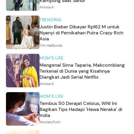
Kampung saat Sahur
Annisa A
TRENDING
Justin Bieber Dibayar Rp162 M untuk
Nyanyi di Pernikahan Putra Crazy Rich
Asia
Tim HaiBunda
MOM'S LIFE
Mengenal Sima Taparia, Makcomblang
Terkenal di Dunia yang Kisahnya
Diangkat Jadi Serial Netflix
Annisa A
MOM'S LIFE
Tembus 50 Derajat Celsius, WNI Ini
Bagikan Tips Hadapi 'Hawa Neraka' di
India
Mutiara Putri