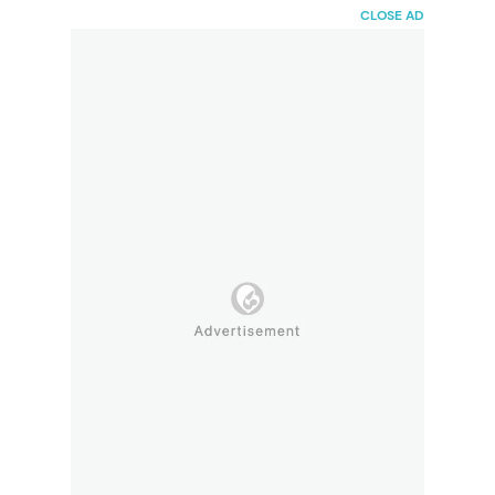
HaiBunda
CLOSE AD