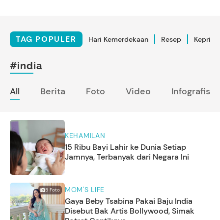
TAG POPULER
Hari Kemerdekaan
Resep
Kepriba
#india
All
Berita
Foto
Video
Infografis
KEHAMILAN
15 Ribu Bayi Lahir ke Dunia Setiap
Jamnya, Terbanyak dari Negara Ini
MOM'S LIFE
5
Foto
Gaya Beby Tsabina Pakai Baju India
Disebut Bak Artis Bollywood, Simak