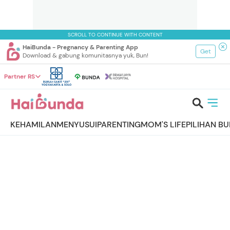
SCROLL TO CONTINUE WITH CONTENT
HaiBunda - Pregnancy & Parenting App
Get
Download & gabung komunitasnya yuk, Bun!
Partner RS
KEHAMILAN
MENYUSUI
PARENTING
MOM'S LIFE
PILIHAN B