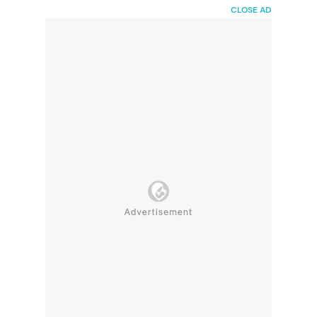
HaiBunda
CLOSE AD