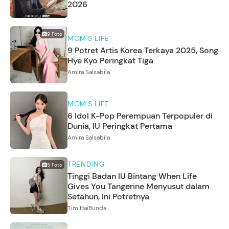
2026
9
Foto
MOM'S LIFE
9 Potret Artis Korea Terkaya 2025, Song
Hye Kyo Peringkat Tiga
Amira Salsabila
MOM'S LIFE
6 Idol K-Pop Perempuan Terpopuler di
Dunia, IU Peringkat Pertama
Amira Salsabila
TRENDING
5
Foto
Tinggi Badan IU Bintang When Life
Gives You Tangerine Menyusut dalam
Setahun, Ini Potretnya
Tim HaiBunda