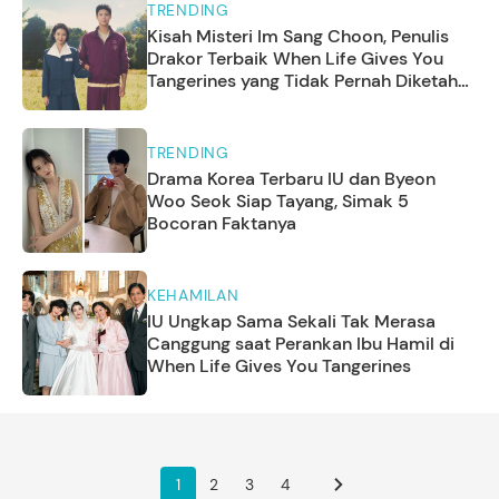
TRENDING
Kisah Misteri Im Sang Choon, Penulis
Drakor Terbaik When Life Gives You
Tangerines yang Tidak Pernah Diketahui
Wajahnya
TRENDING
Drama Korea Terbaru IU dan Byeon
Woo Seok Siap Tayang, Simak 5
Bocoran Faktanya
KEHAMILAN
IU Ungkap Sama Sekali Tak Merasa
Canggung saat Perankan Ibu Hamil di
When Life Gives You Tangerines
1
2
3
4