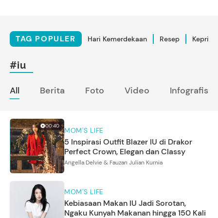
TAG POPULER
Hari Kemerdekaan
Resep
Kepriba
#iu
All
Berita
Foto
Video
Infografis
00:40
MOM'S LIFE
5 Inspirasi Outfit Blazer IU di Drakor
Perfect Crown, Elegan dan Classy
Angella Delvie & Fauzan Julian Kurnia
MOM'S LIFE
Kebiasaan Makan IU Jadi Sorotan,
Ngaku Kunyah Makanan hingga 150 Kali