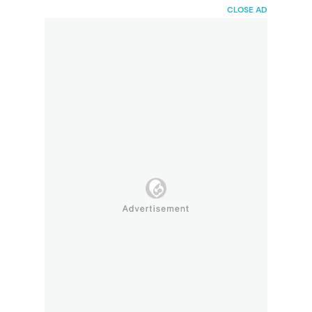
HaiBunda
CLOSE AD