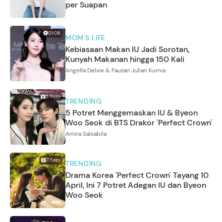
per Suapan
01:06
MOM'S LIFE
Kebiasaan Makan IU Jadi Sorotan,
Kunyah Makanan hingga 150 Kali
Angella Delvie & Fauzan Julian Kurnia
5
Foto
TRENDING
5 Potret Menggemaskan IU & Byeon
Woo Seok di BTS Drakor 'Perfect Crown'
Amira Salsabila
7
Foto
TRENDING
Drama Korea 'Perfect Crown' Tayang 10
April, Ini 7 Potret Adegan IU dan Byeon
Woo Seok