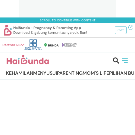
SCROLL TO CONTINUE WITH CONTENT
HaiBunda - Pregnancy & Parenting App
Get
Download & gabung komunitasnya yuk, Bun!
Partner RS
KEHAMILAN
MENYUSUI
PARENTING
MOM'S LIFE
PILIHAN B