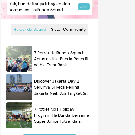
Yuk, Bun daftar jadi bagian dari
Join
komunitas HaiBunda Squad
Haibunda Squad
Sister Community
7 Potret HaiBunda Squad
Antusias Ikut Bunda Poundfit
with J Trust Bank
Discover Jakarta Day 2!
Serunya Si Kecil Keliling
Jakarta Naik Bus Tingkat &
Belajar Sejarah
7 Potret Kids Holiday
Program HaiBunda bersama
Super Junior Futsal dan
BRAND'S, Si Kecil & Ayah
Kompak Banget!