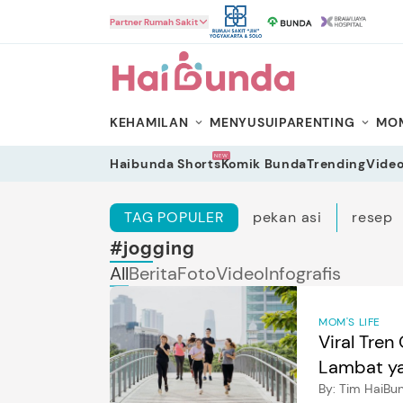
HaiBunda
Partner Rumah Sakit
KEHAMILAN
MENYUSUI
PARENTING
MOM
NEW
Haibunda Shorts
Komik Bunda
Trending
Vide
TAG POPULER
pekan asi
resep
#jogging
All
Berita
Foto
Video
Infografis
MOM'S LIFE
Viral Tren 
Lambat ya
By:
Tim HaiBu