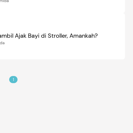
Amida
mbil Ajak Bayi di Stroller, Amankah?
ida
1