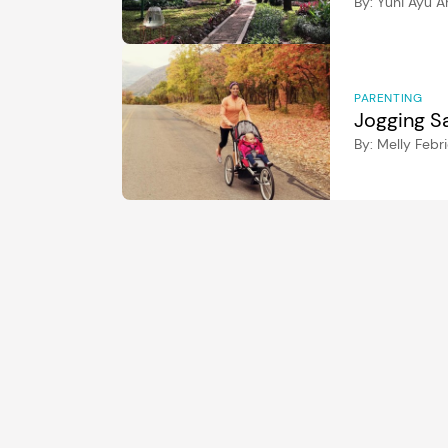
By:
Yuni Ayu 
PARENTING
Jogging Sa
By:
Melly Febr