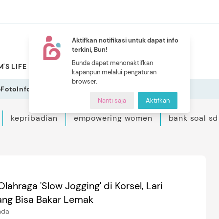
Aktifkan notifikasi untuk dapat info
terkini, Bun!
NEW
Bunda dapat menonaktifkan
'S LIFE
PILIHAN BUNDA
CERITA BUNDA
INDEKS
kapanpun melalui pengaturan
browser.
o
Foto
Infografis
Nanti saja
Aktifkan
kepribadian
empowering women
bank soal sd
Olahraga 'Slow Jogging' di Korsel, Lari
ng Bisa Bakar Lemak
nda