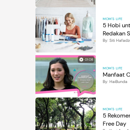
MOM'S LIFE
5 Hobi unt
Redakan S
By:
Siti Hafad
01:08
MOM'S LIFE
Manfaat O
By:
HaiBunda
MOM'S LIFE
5 Rekomen
Free Day