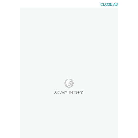
HaiBunda
CLOSE AD