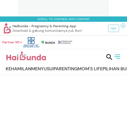
SCROLL TO CONTINUE WITH CONTENT
HaiBunda - Pregnancy & Parenting App
Get
Download & gabung komunitasnya yuk, Bun!
Partner RS
KEHAMILAN
MENYUSUI
PARENTING
MOM'S LIFE
PILIHAN B