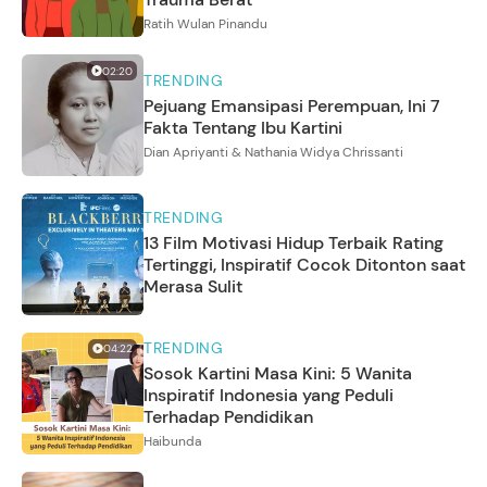
Ratih Wulan Pinandu
02:20
TRENDING
Pejuang Emansipasi Perempuan, Ini 7
Fakta Tentang Ibu Kartini
Dian Apriyanti & Nathania Widya Chrissanti
TRENDING
13 Film Motivasi Hidup Terbaik Rating
Tertinggi, Inspiratif Cocok Ditonton saat
Merasa Sulit
TRENDING
04:22
Sosok Kartini Masa Kini: 5 Wanita
Inspiratif Indonesia yang Peduli
Terhadap Pendidikan
Haibunda