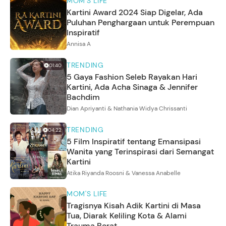
MOM'S LIFE
Kartini Award 2024 Siap Digelar, Ada
Puluhan Penghargaan untuk Perempuan
Inspiratif
Annisa A
TRENDING
01:40
5 Gaya Fashion Seleb Rayakan Hari
Kartini, Ada Acha Sinaga & Jennifer
Bachdim
Dian Apriyanti & Nathania Widya Chrissanti
TRENDING
04:22
5 Film Inspiratif tentang Emansipasi
Wanita yang Terinspirasi dari Semangat
Kartini
Atika Riyanda Roosni & Vanessa Anabelle
MOM'S LIFE
Tragisnya Kisah Adik Kartini di Masa
Tua, Diarak Keliling Kota & Alami
Trauma Berat