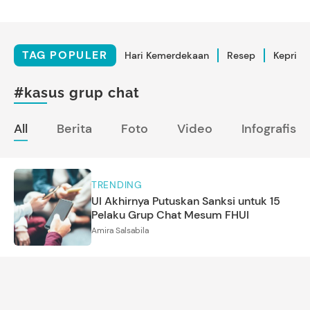
TAG POPULER
Hari Kemerdekaan
Resep
Kepriba
#kasus grup chat
All
Berita
Foto
Video
Infografis
TRENDING
UI Akhirnya Putuskan Sanksi untuk 15
Pelaku Grup Chat Mesum FHUI
Amira Salsabila