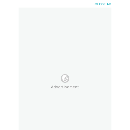
HaiBunda
CLOSE AD