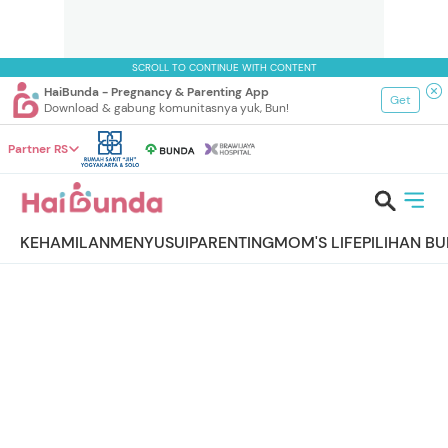
SCROLL TO CONTINUE WITH CONTENT
HaiBunda - Pregnancy & Parenting App
Get
Download & gabung komunitasnya yuk, Bun!
Partner RS
KEHAMILAN
MENYUSUI
PARENTING
MOM'S LIFE
PILIHAN B