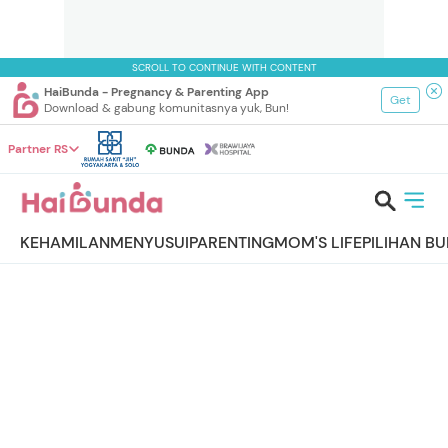
SCROLL TO CONTINUE WITH CONTENT
HaiBunda - Pregnancy & Parenting App
Get
Download & gabung komunitasnya yuk, Bun!
Partner RS
KEHAMILAN
MENYUSUI
PARENTING
MOM'S LIFE
PILIHAN B