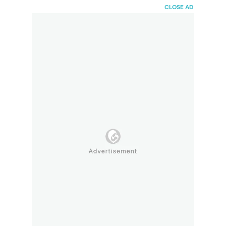
HaiBunda
CLOSE AD