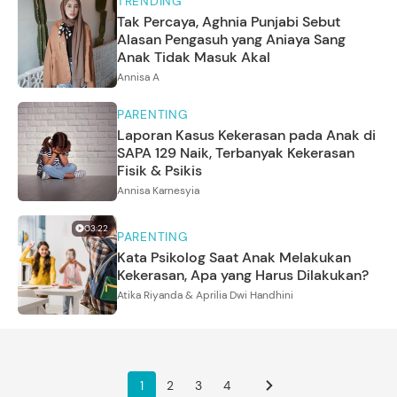
TRENDING
Tak Percaya, Aghnia Punjabi Sebut
Alasan Pengasuh yang Aniaya Sang
Anak Tidak Masuk Akal
Annisa A
PARENTING
Laporan Kasus Kekerasan pada Anak di
SAPA 129 Naik, Terbanyak Kekerasan
Fisik & Psikis
Annisa Karnesyia
03:22
PARENTING
Kata Psikolog Saat Anak Melakukan
Kekerasan, Apa yang Harus Dilakukan?
Atika Riyanda & Aprilia Dwi Handhini
1
2
3
4