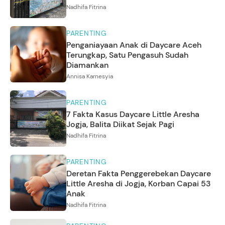
Nadhifa Fitrina
PARENTING
Penganiayaan Anak di Daycare Aceh
Terungkap, Satu Pengasuh Sudah
Diamankan
Annisa Karnesyia
PARENTING
7 Fakta Kasus Daycare Little Aresha
Jogja, Balita Diikat Sejak Pagi
Nadhifa Fitrina
PARENTING
Deretan Fakta Penggerebekan Daycare
Little Aresha di Jogja, Korban Capai 53
Anak
Nadhifa Fitrina