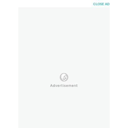
HaiBunda
CLOSE AD