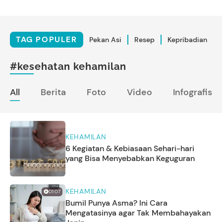
TAG POPULER
Pekan Asi
Resep
Kepribadian
#kesehatan kehamilan
All
Berita
Foto
Video
Infografis
KEHAMILAN
6 Kegiatan & Kebiasaan Sehari-hari
yang Bisa Menyebabkan Keguguran
KEHAMILAN
01:07
Bumil Punya Asma? Ini Cara
Mengatasinya agar Tak Membahayakan