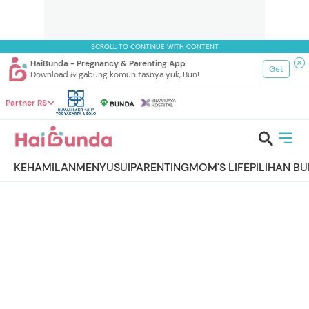
SCROLL TO CONTINUE WITH CONTENT
HaiBunda - Pregnancy & Parenting App
Get
Download & gabung komunitasnya yuk, Bun!
Partner RS
KEHAMILAN
MENYUSUI
PARENTING
MOM'S LIFE
PILIHAN B