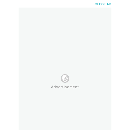
HaiBunda
CLOSE AD