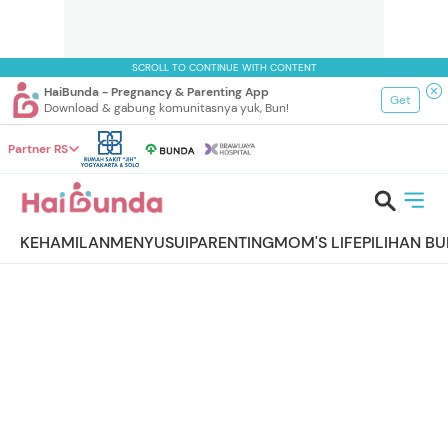
SCROLL TO CONTINUE WITH CONTENT
HaiBunda - Pregnancy & Parenting App
Get
Download & gabung komunitasnya yuk, Bun!
Partner RS
KEHAMILAN
MENYUSUI
PARENTING
MOM'S LIFE
PILIHAN B