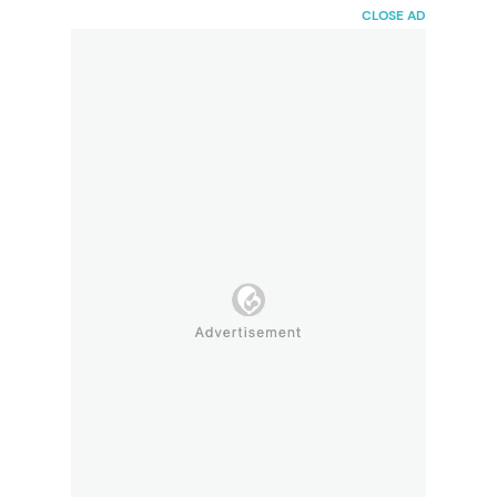
HaiBunda
CLOSE AD