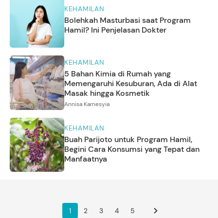
KEHAMILAN
Bolehkah Masturbasi saat Program
Hamil? Ini Penjelasan Dokter
KEHAMILAN
5 Bahan Kimia di Rumah yang
Memengaruhi Kesuburan, Ada di Alat
Masak hingga Kosmetik
Annisa Karnesyia
KEHAMILAN
Buah Parijoto untuk Program Hamil,
Begini Cara Konsumsi yang Tepat dan
Manfaatnya
1
2
3
4
5