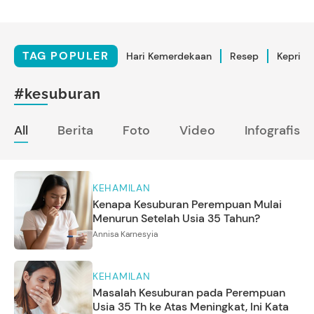
TAG POPULER
Hari Kemerdekaan
Resep
Kepriba
#kesuburan
All
Berita
Foto
Video
Infografis
KEHAMILAN
Kenapa Kesuburan Perempuan Mulai
Menurun Setelah Usia 35 Tahun?
Annisa Karnesyia
KEHAMILAN
Masalah Kesuburan pada Perempuan
Usia 35 Th ke Atas Meningkat, Ini Kata