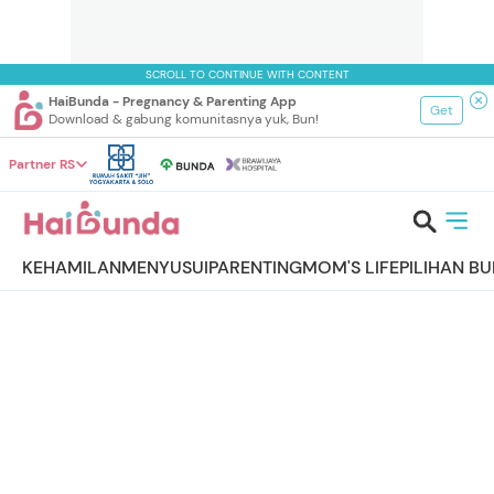
SCROLL TO CONTINUE WITH CONTENT
HaiBunda - Pregnancy & Parenting App
Get
Download & gabung komunitasnya yuk, Bun!
Partner RS
KEHAMILAN
MENYUSUI
PARENTING
MOM'S LIFE
PILIHAN B