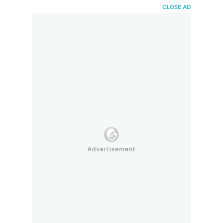
HaiBunda
CLOSE AD