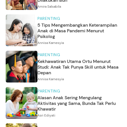
Dilakukan Bun
Amira Salsabila
PARENTING
5 Tips Mengembangkan Keterampilan
Anak di Masa Pandemi Menurut
Psikolog
Annisa Karnesyia
PARENTING
Kekhawatiran Utama Ortu Menurut
Studi: Anak Tak Punya Skill untuk Masa
Depan
Annisa Karnesyia
PARENTING
Alasan Anak Sering Mengulang
Aktivitas yang Sama, Bunda Tak Perlu
Khawatir
Asri Ediyati