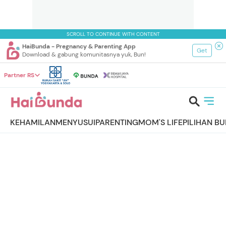
SCROLL TO CONTINUE WITH CONTENT
HaiBunda - Pregnancy & Parenting App
Get
Download & gabung komunitasnya yuk, Bun!
Partner RS
KEHAMILAN
MENYUSUI
PARENTING
MOM'S LIFE
PILIHAN B