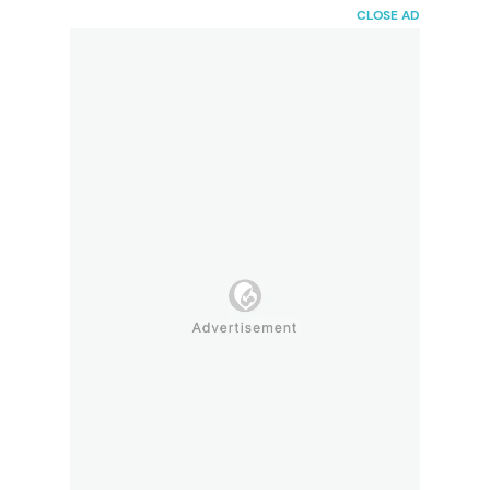
HaiBunda
CLOSE AD