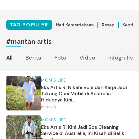
TAG POPULER
Hari Kemerdekaan
Resep
Kepriba
#mantan artis
All
Berita
Foto
Video
Infografis
MOM'S LIFE
Eks Artis RI Nikahi Bule dan Kerja Jadi
Tukang Cuci Mobil di Australia,
Hidupnya Kini...
Annisa A
MOM'S LIFE
Eks Artis RI Kini Jadi Bos Cleaning
Service di Australia, Ini Kisah di Balik