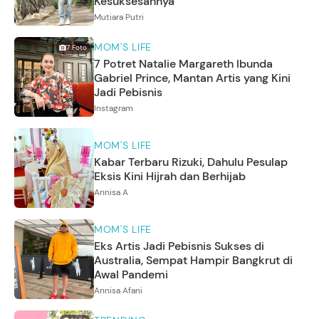
Kesuksesannya
Mutiara Putri
MOM'S LIFE
7
Foto
7 Potret Natalie Margareth Ibunda
Gabriel Prince, Mantan Artis yang Kini
Jadi Pebisnis
Instagram
MOM'S LIFE
Kabar Terbaru Rizuki, Dahulu Pesulap
Eksis Kini Hijrah dan Berhijab
Annisa A
MOM'S LIFE
Eks Artis Jadi Pebisnis Sukses di
Australia, Sempat Hampir Bangkrut di
Awal Pandemi
Annisa Afani