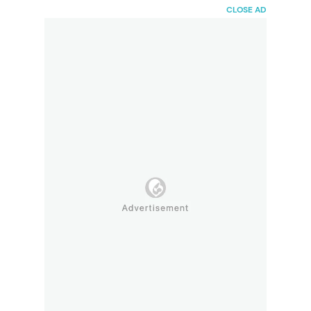
HaiBunda
CLOSE AD