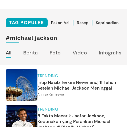
TAG POPULER
Pekan Asi
Resep
Kepribadian
#michael jackson
All
Berita
Foto
Video
Infografis
TRENDING
Intip Nasib Terkini Neverland, 11 Tahun
Setelah Michael Jackson Meninggal
Annisa Karnesyia
TRENDING
5 Fakta Menarik Jaafar Jackson,
Keponakan yang Perankan Michael