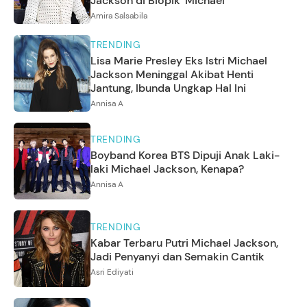
Jackson di Biopik 'Michael'
Amira Salsabila
TRENDING
Lisa Marie Presley Eks Istri Michael
Jackson Meninggal Akibat Henti
Jantung, Ibunda Ungkap Hal Ini
Annisa A
TRENDING
Boyband Korea BTS Dipuji Anak Laki-
laki Michael Jackson, Kenapa?
Annisa A
TRENDING
Kabar Terbaru Putri Michael Jackson,
Jadi Penyanyi dan Semakin Cantik
Asri Ediyati