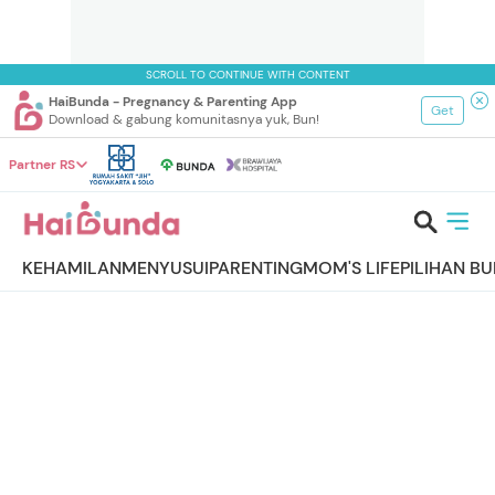
SCROLL TO CONTINUE WITH CONTENT
HaiBunda - Pregnancy & Parenting App
Get
Download & gabung komunitasnya yuk, Bun!
Partner RS
KEHAMILAN
MENYUSUI
PARENTING
MOM'S LIFE
PILIHAN B