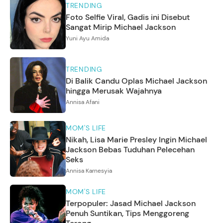
TRENDING
Foto Selfie Viral, Gadis ini Disebut
Sangat Mirip Michael Jackson
Yuni Ayu Amida
TRENDING
Di Balik Candu Oplas Michael Jackson
hingga Merusak Wajahnya
Annisa Afani
MOM'S LIFE
Nikah, Lisa Marie Presley Ingin Michael
Jackson Bebas Tuduhan Pelecehan
Seks
Annisa Karnesyia
MOM'S LIFE
Terpopuler: Jasad Michael Jackson
Penuh Suntikan, Tips Menggoreng