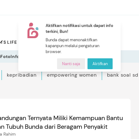
Aktifkan notifikasi untuk dapat info
terkini, Bun!
NEW
Bunda dapat menonaktifkan
'S LIFE
PILIHAN BUNDA
CERITA BUNDA
INDEKS
kapanpun melalui pengaturan
browser.
o
Foto
Infografis
Nanti saja
Aktifkan
kepribadian
empowering women
bank soal sd
Kandungan Ternyata Miliki Kemampuan Bantu
 Tubuh Bunda dari Beragam Penyakit
ia Rahim