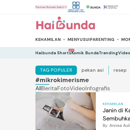
HaiBunda
Partner Rumah Sakit
KEHAMILAN
MENYUSUI
PARENTING
MOM
NEW
Haibunda Shorts
Komik Bunda
Trending
Vide
TAG POPULER
pekan asi
resep
#mikrokimerisme
All
Berita
Foto
Video
Infografis
KEHAMILAN
Janin di 
Sembuhkan
By:
Annisa Aul