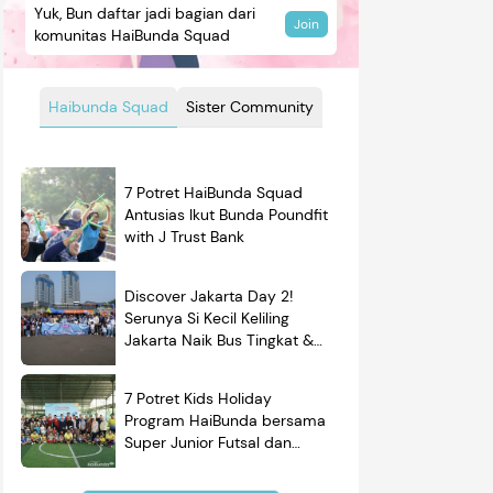
Yuk, Bun daftar jadi bagian dari
Join
komunitas HaiBunda Squad
Haibunda Squad
Sister Community
7 Potret HaiBunda Squad
Antusias Ikut Bunda Poundfit
with J Trust Bank
Discover Jakarta Day 2!
Serunya Si Kecil Keliling
Jakarta Naik Bus Tingkat &
Belajar Sejarah
7 Potret Kids Holiday
Program HaiBunda bersama
Super Junior Futsal dan
BRAND'S, Si Kecil & Ayah
Kompak Banget!