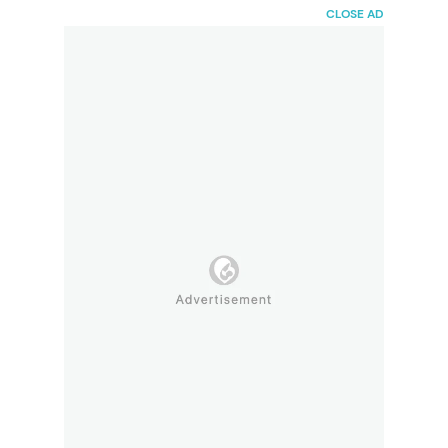
HaiBunda
CLOSE AD