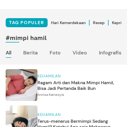
TAG POPULER
Hari Kemerdekaan
Resep
Kepriba
#mimpi hamil
All
Berita
Foto
Video
Infografis
KEHAMILAN
Ragam Arti dan Makna Mimpi Hamil,
Bisa Jadi Pertanda Baik Bun
Annisa Karnesyia
KEHAMILAN
Terus-menerus Bermimpi Sedang
Hamil? Ketahui Apa saja Maknanya