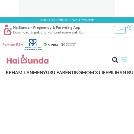
SCROLL TO CONTINUE WITH CONTENT
HaiBunda - Pregnancy & Parenting App
Get
Download & gabung komunitasnya yuk, Bun!
Partner RS
KEHAMILAN
MENYUSUI
PARENTING
MOM'S LIFE
PILIHAN B