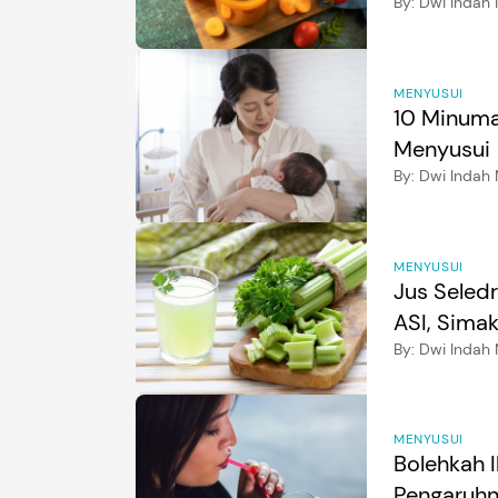
By:
Dwi Indah 
MENYUSUI
10 Minuma
Menyusui
By:
Dwi Indah 
MENYUSUI
Jus Seled
ASI, Sima
By:
Dwi Indah 
MENYUSUI
Bolehkah 
Pengaruhny