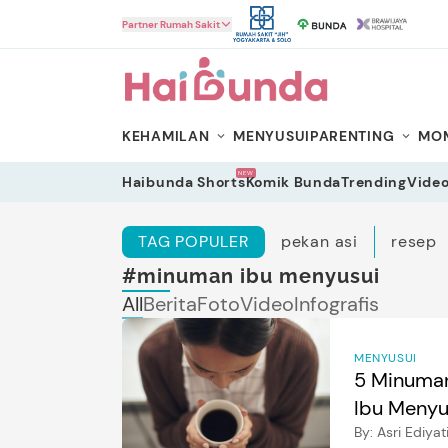
HaiBunda
Partner Rumah Sakit
KEHAMILAN
MENYUSUI
PARENTING
MOM
NEW
Haibunda Shorts
Komik Bunda
Trending
Vide
TAG POPULER
pekan asi
resep
#minuman ibu menyusui
All
Berita
Foto
Video
Infografis
MENYUSUI
5 Minuman 
Ibu Menyu
By:
Asri Ediyat