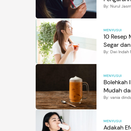
By:
Nurul Jasm
MENYUSUI
10 Resep 
Segar dan
By:
Dwi Indah 
MENYUSUI
Bolehkah 
Mudah dan
By:
vania dind
MENYUSUI
Adakah Ef