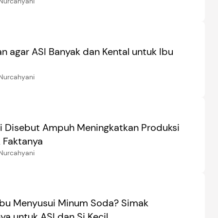
Nurcahyani
n agar ASI Banyak dan Kental untuk Ibu
Nurcahyani
ri Disebut Ampuh Meningkatkan Produksi
k Faktanya
Nurcahyani
Ibu Menyusui Minum Soda? Simak
a untuk ASI dan Si Kecil