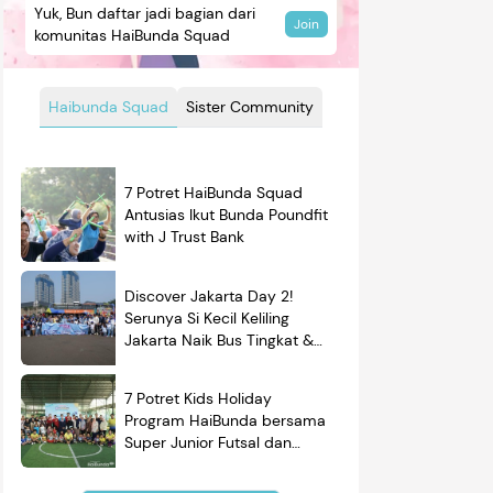
Yuk, Bun daftar jadi bagian dari
Join
komunitas HaiBunda Squad
Haibunda Squad
Sister Community
7 Potret HaiBunda Squad
Antusias Ikut Bunda Poundfit
with J Trust Bank
Discover Jakarta Day 2!
Serunya Si Kecil Keliling
Jakarta Naik Bus Tingkat &
Belajar Sejarah
7 Potret Kids Holiday
Program HaiBunda bersama
Super Junior Futsal dan
BRAND'S, Si Kecil & Ayah
Kompak Banget!