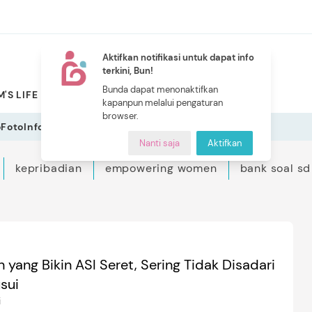
Aktifkan notifikasi untuk dapat info
terkini, Bun!
NEW
Bunda dapat menonaktifkan
'S LIFE
PILIHAN BUNDA
CERITA BUNDA
INDEKS
kapanpun melalui pengaturan
browser.
o
Foto
Infografis
Nanti saja
Aktifkan
kepribadian
empowering women
bank soal sd
yang Bikin ASI Seret, Sering Tidak Disadari
sui
i