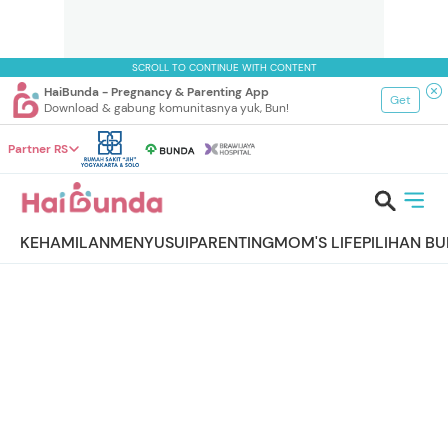
SCROLL TO CONTINUE WITH CONTENT
HaiBunda - Pregnancy & Parenting App
Get
Download & gabung komunitasnya yuk, Bun!
Partner RS
KEHAMILAN
MENYUSUI
PARENTING
MOM'S LIFE
PILIHAN B