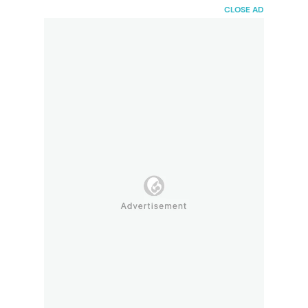
HaiBunda
CLOSE AD