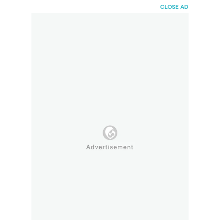
HaiBunda
CLOSE AD