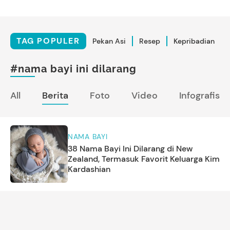
TAG POPULER
Pekan Asi
Resep
Kepribadian
#nama bayi ini dilarang
All
Berita
Foto
Video
Infografis
NAMA BAYI
38 Nama Bayi Ini Dilarang di New
Zealand, Termasuk Favorit Keluarga Kim
Kardashian