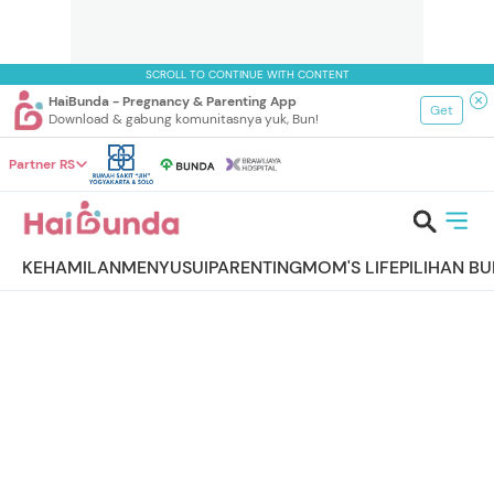
SCROLL TO CONTINUE WITH CONTENT
HaiBunda - Pregnancy & Parenting App
Get
Download & gabung komunitasnya yuk, Bun!
Partner RS
KEHAMILAN
MENYUSUI
PARENTING
MOM'S LIFE
PILIHAN B