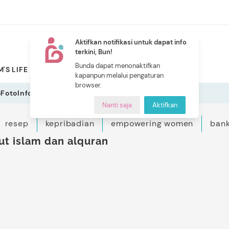
Aktifkan notifikasi untuk dapat info
terkini, Bun!
NEW
Bunda dapat menonaktifkan
'S LIFE
PILIHAN BUNDA
CERITA BUNDA
INDEKS
kapanpun melalui pengaturan
browser.
o
Foto
Infografis
Nanti saja
Aktifkan
resep
kepribadian
empowering women
bank
t islam dan alquran