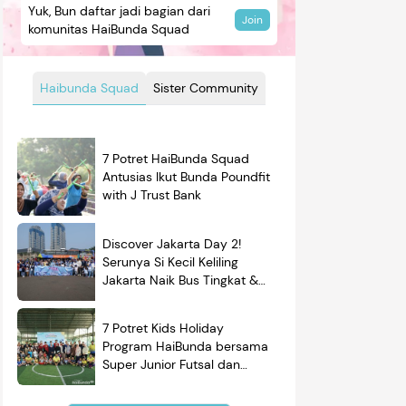
Yuk, Bun daftar jadi bagian dari
Join
komunitas HaiBunda Squad
Haibunda Squad
Sister Community
7 Potret HaiBunda Squad
Antusias Ikut Bunda Poundfit
with J Trust Bank
Discover Jakarta Day 2!
Serunya Si Kecil Keliling
Jakarta Naik Bus Tingkat &
Belajar Sejarah
7 Potret Kids Holiday
Program HaiBunda bersama
Super Junior Futsal dan
BRAND'S, Si Kecil & Ayah
Kompak Banget!