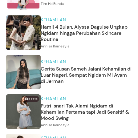
Tim HaiBunda
KEHAMILAN
Hamil 4 Bulan, Alyssa Daguise Ungkap
Ngidam hingga Perubahan Skincare
Routine
Annisa Karnesyia
KEHAMILAN
Cerita Susan Sameh Jalani Kehamilan di
Luar Negeri, Sempat Ngidam Mi Ayam
di Jerman
KEHAMILAN
5
Foto
Putri Isnari Tak Alami Ngidam di
Kehamilan Pertama tapi Jadi Sensitif &
Mood Swing
Annisa Karnesyia
KEHAMILAN