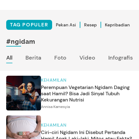
TAG POPULER
Pekan Asi
Resep
Kepribadian
#ngidam
All
Berita
Foto
Video
Infografis
KEHAMILAN
Perempuan Vegetarian Ngidam Daging
saat Hamil? Bisa Jadi Sinyal Tubuh
Kekurangan Nutrisi
Annisa Karnesyia
KEHAMILAN
Ciri-ciri Ngidam Ini Disebut Pertanda
Hamil Anak Laki-laki, Mitos atau Fakta?