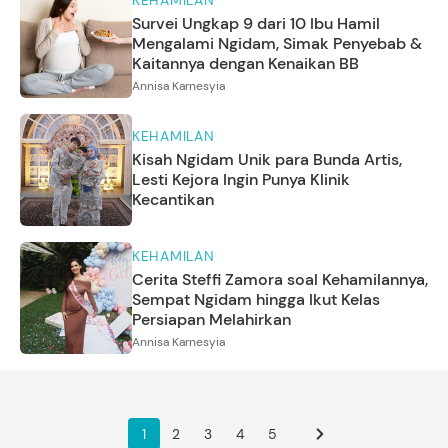
Survei Ungkap 9 dari 10 Ibu Hamil
Mengalami Ngidam, Simak Penyebab &
Kaitannya dengan Kenaikan BB
Annisa Karnesyia
KEHAMILAN
Kisah Ngidam Unik para Bunda Artis,
Lesti Kejora Ingin Punya Klinik
Kecantikan
KEHAMILAN
Cerita Steffi Zamora soal Kehamilannya,
Sempat Ngidam hingga Ikut Kelas
Persiapan Melahirkan
Annisa Karnesyia
1
2
3
4
5