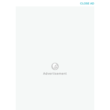
HaiBunda
CLOSE AD