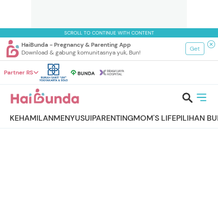
SCROLL TO CONTINUE WITH CONTENT
HaiBunda - Pregnancy & Parenting App
Get
Download & gabung komunitasnya yuk, Bun!
Partner RS
KEHAMILAN
MENYUSUI
PARENTING
MOM'S LIFE
PILIHAN B