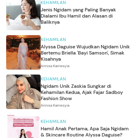
KEHAMILAN
Jenis Ngidam yang Paling Banyak
Dialami Ibu Hamil dan Alasan di
Baliknya
KEHAMILAN
Alyssa Daguise Wujudkan Ngidam Unik
Bertemu Briella 'Bayi Samson', Simak
Kisahnya
Annisa Karnesyia
KEHAMILAN
Ngidam Unik Zaskia Sungkar di
Kehamilan Kedua, Ajak Fajar Sadboy
Fashion Show
Annisa Karnesyia
KEHAMILAN
Hamil Anak Pertama, Apa Saja Ngidam
& Skincare Routine Alyssa Daguise?