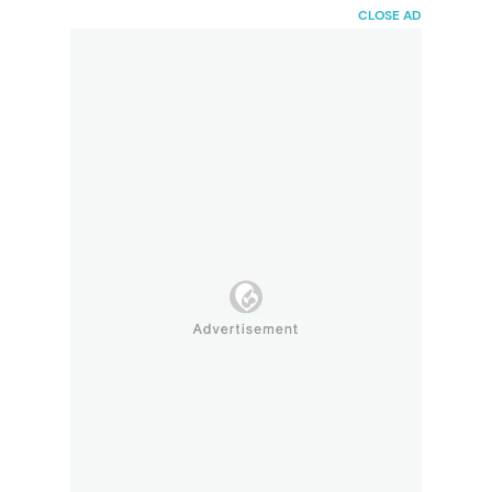
HaiBunda
CLOSE AD