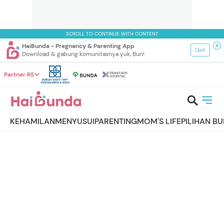
SCROLL TO CONTINUE WITH CONTENT
HaiBunda - Pregnancy & Parenting App
Get
Download & gabung komunitasnya yuk, Bun!
Partner RS
KEHAMILAN
MENYUSUI
PARENTING
MOM'S LIFE
PILIHAN B