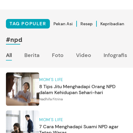
TAG POPULER
Pekan Asi
Resep
Kepribadian
#npd
All
Berita
Foto
Video
Infografis
MOM'S LIFE
8 Tips Jitu Menghadapi Orang NPD
dalam Kehidupan Sehari-hari
Nadhifa Fitrina
MOM'S LIFE
7 Cara Menghadapi Suami NPD agar
Tetap Waras