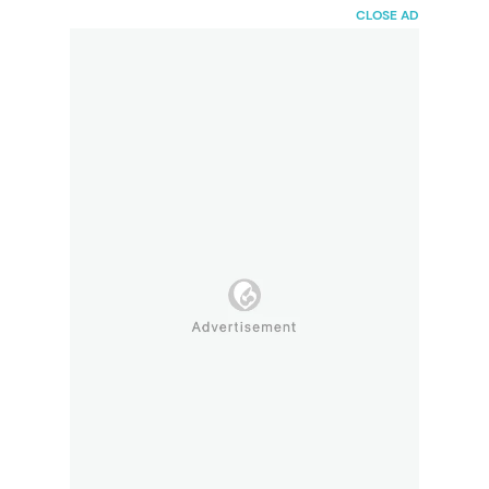
HaiBunda
CLOSE AD