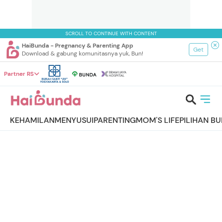
SCROLL TO CONTINUE WITH CONTENT
HaiBunda - Pregnancy & Parenting App
Get
Download & gabung komunitasnya yuk, Bun!
Partner RS
KEHAMILAN
MENYUSUI
PARENTING
MOM'S LIFE
PILIHAN B