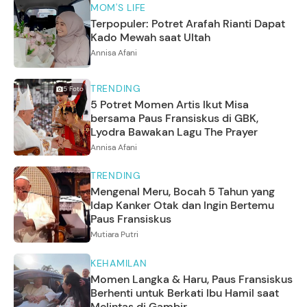
MOM'S LIFE
Terpopuler: Potret Arafah Rianti Dapat
Kado Mewah saat Ultah
Annisa Afani
TRENDING
5
Foto
5 Potret Momen Artis Ikut Misa
bersama Paus Fransiskus di GBK,
Lyodra Bawakan Lagu The Prayer
Annisa Afani
TRENDING
Mengenal Meru, Bocah 5 Tahun yang
Idap Kanker Otak dan Ingin Bertemu
Paus Fransiskus
Mutiara Putri
KEHAMILAN
Momen Langka & Haru, Paus Fransiskus
Berhenti untuk Berkati Ibu Hamil saat
Melintas di Gambir