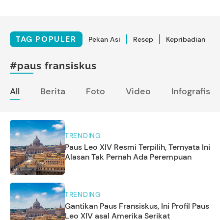
TAG POPULER
Pekan Asi
Resep
Kepribadian
#paus fransiskus
All
Berita
Foto
Video
Infografis
TRENDING
Paus Leo XIV Resmi Terpilih, Ternyata Ini
Alasan Tak Pernah Ada Perempuan
TRENDING
Gantikan Paus Fransiskus, Ini Profil Paus
Leo XIV asal Amerika Serikat