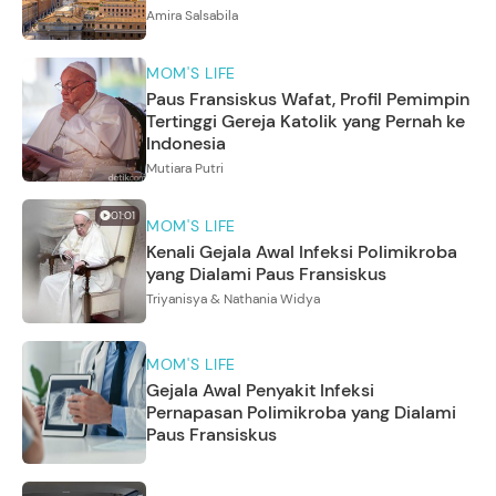
Amira Salsabila
MOM'S LIFE
Paus Fransiskus Wafat, Profil Pemimpin
Tertinggi Gereja Katolik yang Pernah ke
Indonesia
Mutiara Putri
01:01
MOM'S LIFE
Kenali Gejala Awal Infeksi Polimikroba
yang Dialami Paus Fransiskus
Triyanisya & Nathania Widya
MOM'S LIFE
Gejala Awal Penyakit Infeksi
Pernapasan Polimikroba yang Dialami
Paus Fransiskus