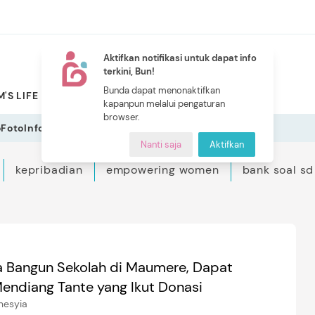
Aktifkan notifikasi untuk dapat info
terkini, Bun!
NEW
Bunda dapat menonaktifkan
'S LIFE
PILIHAN BUNDA
CERITA BUNDA
INDEKS
kapanpun melalui pengaturan
browser.
o
Foto
Infografis
Nanti saja
Aktifkan
kepribadian
empowering women
bank soal sd
 Bangun Sekolah di Maumere, Dapat
endiang Tante yang Ikut Donasi
nesyia