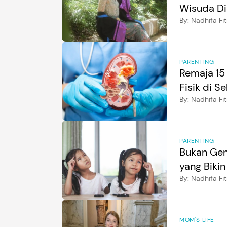
Wisuda Di
By:
Nadhifa Fit
PARENTING
Remaja 15
Fisik di S
By:
Nadhifa Fit
PARENTING
Bukan Gene
yang Biki
By:
Nadhifa Fit
MOM'S LIFE