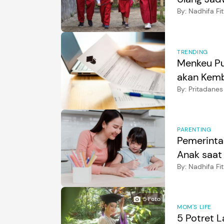
By:
Nadhifa Fit
TRENDING
Menkeu Pu
akan Kemb
By:
Pritadanes
PARENTING
Pemerinta
Anak saa
By:
Nadhifa Fit
5
Foto
MOM'S LIFE
5 Potret L