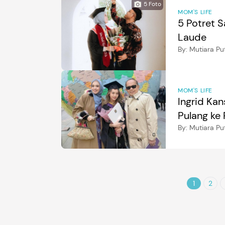
5
Foto
MOM'S LIFE
5 Potret S
Laude
By:
Mutiara Put
MOM'S LIFE
Ingrid Ka
Pulang ke 
By:
Mutiara Put
1
2