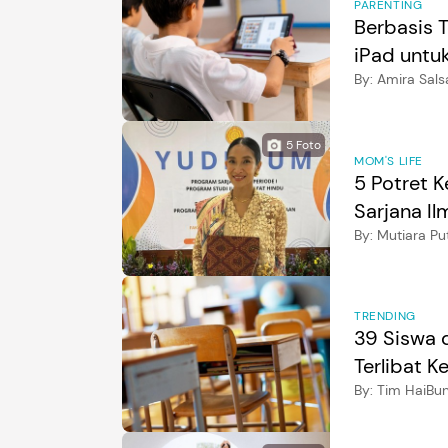
PARENTING
Berbasis T
iPad untuk
By:
Amira Sals
5
Foto
MOM'S LIFE
5 Potret 
Sarjana Il
By:
Mutiara Put
TRENDING
39 Siswa d
Terlibat K
By:
Tim HaiBu