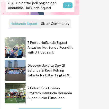
Yuk, Bun daftar jadi bagian dari
Join
komunitas HaiBunda Squad
Haibunda Squad
Sister Community
7 Potret HaiBunda Squad
Antusias Ikut Bunda Poundfit
with J Trust Bank
Discover Jakarta Day 2!
Serunya Si Kecil Keliling
Jakarta Naik Bus Tingkat &
Belajar Sejarah
7 Potret Kids Holiday
Program HaiBunda bersama
Super Junior Futsal dan
BRAND'S, Si Kecil & Ayah
Kompak Banget!