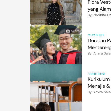
Flora Vest
yang Alam
By:
Nadhifa Fit
5
Foto
MOM'S LIFE
Deretan P
Mentereng
By:
Amira Sals
PARENTING
Kurikulum
Menajis &
By:
Amira Sals