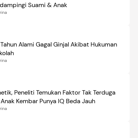
dampingi Suami & Anak
rina
 Tahun Alami Gagal Ginjal Akibat Hukuman
ekolah
rina
tik, Peneliti Temukan Faktor Tak Terduga
n Anak Kembar Punya IQ Beda Jauh
rina