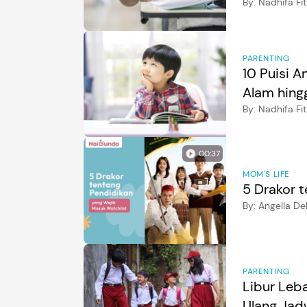
By:
Nadhifa Fit
PARENTING
10 Puisi A
Alam hing
By:
Nadhifa Fit
00:37
MOM'S LIFE
5 Drakor 
By:
Angella De
PARENTING
Libur Leb
Ulang Jad