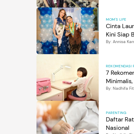
MOM'S LIFE
Cinta Lau
Kini Siap
By:
Annisa Kar
REKOMENDASI 
7 Rekomen
Minimalis,
By:
Nadhifa Fit
PARENTING
Daftar Ra
Nasional